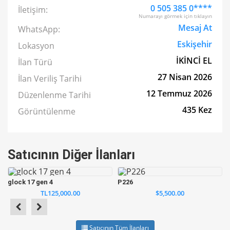
0 505 385 0****
İletişim:
Numarayı görmek için tıklayın
Mesaj At
WhatsApp:
Eskişehir
Lokasyon
İKİNCİ EL
İlan Türü
27 Nisan 2026
İlan Veriliş Tarihi
12 Temmuz 2026
Düzenlenme Tarihi
435 Kez
Görüntülenme
Satıcının Diğer İlanları
glock 17 gen 4
P226
TL125,000.00
$5,500.00
Satıcının Tüm İlanları