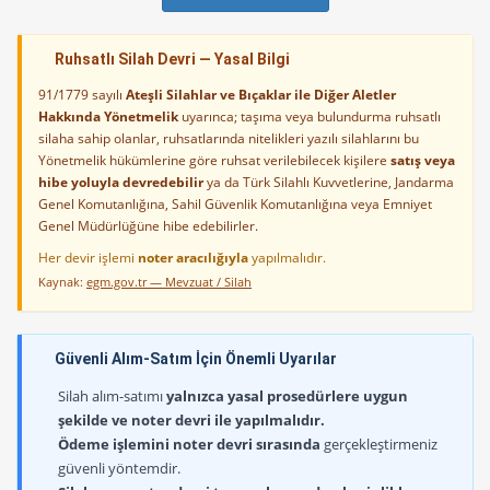
Ruhsatlı Silah Devri — Yasal Bilgi
91/1779 sayılı
Ateşli Silahlar ve Bıçaklar ile Diğer Aletler
Hakkında Yönetmelik
uyarınca; taşıma veya bulundurma ruhsatlı
silaha sahip olanlar, ruhsatlarında nitelikleri yazılı silahlarını bu
Yönetmelik hükümlerine göre ruhsat verilebilecek kişilere
satış veya
hibe yoluyla devredebilir
ya da Türk Silahlı Kuvvetlerine, Jandarma
Genel Komutanlığına, Sahil Güvenlik Komutanlığına veya Emniyet
Genel Müdürlüğüne hibe edebilirler.
Her devir işlemi
noter aracılığıyla
yapılmalıdır.
Kaynak:
egm.gov.tr — Mevzuat / Silah
Güvenli Alım-Satım İçin Önemli Uyarılar
Silah alım-satımı
yalnızca yasal prosedürlere uygun
şekilde ve noter devri ile yapılmalıdır.
Ödeme işlemini noter devri sırasında
gerçekleştirmeniz
güvenli yöntemdir.