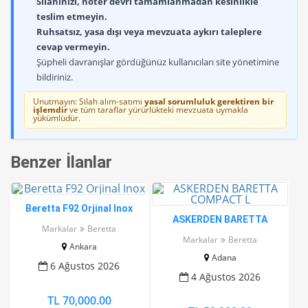
Silahınızı, noter devri tamamlanmadan kesinlikle
teslim etmeyin.
Ruhsatsız, yasa dışı veya mevzuata aykırı taleplere
cevap vermeyin.
Şüpheli davranışlar gördüğünüz kullanıcıları site yönetimine
bildiriniz.
Unutmayın: Silah alım-satımı
yasal sorumluluk gerektiren bir
işlemdir
ve tüm taraflar yürürlükteki mevzuata uymakla
yükümlüdür.
Benzer İlanlar
Beretta F92 Orjinal Inox
ASKERDEN BARETTA
Markalar
Beretta
COMPACT L
Markalar
Beretta
Ankara
Adana
6 Ağustos 2026
4 Ağustos 2026
TL 70,000.00