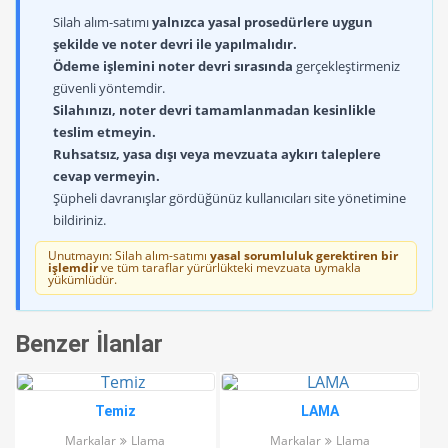
Silah alım-satımı
yalnızca yasal prosedürlere uygun
şekilde ve noter devri ile yapılmalıdır.
Ödeme işlemini noter devri sırasında
gerçekleştirmeniz
güvenli yöntemdir.
Silahınızı, noter devri tamamlanmadan kesinlikle
teslim etmeyin.
Ruhsatsız, yasa dışı veya mevzuata aykırı taleplere
cevap vermeyin.
Şüpheli davranışlar gördüğünüz kullanıcıları site yönetimine
bildiriniz.
Unutmayın: Silah alım-satımı
yasal sorumluluk gerektiren bir
işlemdir
ve tüm taraflar yürürlükteki mevzuata uymakla
yükümlüdür.
Benzer İlanlar
Temiz
LAMA
Markalar
Llama
Markalar
Llama