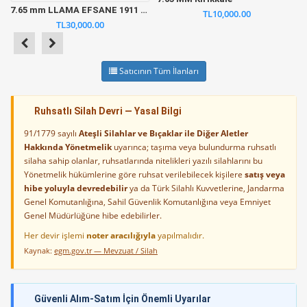
7.65 mm LLAMA EFSANE 1911 kasa
TL10,000.00
TL30,000.00
Satıcının Tüm İlanları
Ruhsatlı Silah Devri — Yasal Bilgi
91/1779 sayılı
Ateşli Silahlar ve Bıçaklar ile Diğer Aletler
Hakkında Yönetmelik
uyarınca; taşıma veya bulundurma ruhsatlı
silaha sahip olanlar, ruhsatlarında nitelikleri yazılı silahlarını bu
Yönetmelik hükümlerine göre ruhsat verilebilecek kişilere
satış veya
hibe yoluyla devredebilir
ya da Türk Silahlı Kuvvetlerine, Jandarma
Genel Komutanlığına, Sahil Güvenlik Komutanlığına veya Emniyet
Genel Müdürlüğüne hibe edebilirler.
Her devir işlemi
noter aracılığıyla
yapılmalıdır.
Kaynak:
egm.gov.tr — Mevzuat / Silah
Güvenli Alım-Satım İçin Önemli Uyarılar