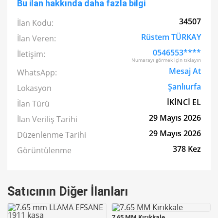
Bu ilan hakkında daha fazla bilgi
34507
İlan Kodu:
Rüstem TÜRKAY
İlan Veren:
0546553****
İletişim:
Numarayı görmek için tıklayın
Mesaj At
WhatsApp:
Şanlıurfa
Lokasyon
İKİNCİ EL
İlan Türü
29 Mayıs 2026
İlan Veriliş Tarihi
29 Mayıs 2026
Düzenlenme Tarihi
378 Kez
Görüntülenme
Satıcının Diğer İlanları
7.65 MM Kırıkkale