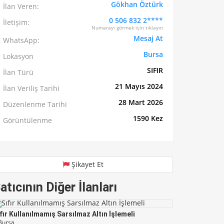
Gökhan Öztürk
İlan Veren:
0 506 832 2****
İletişim:
Numarayı görmek için tıklayın
Mesaj At
WhatsApp:
Bursa
Lokasyon
SIFIR
İlan Türü
21 Mayıs 2024
İlan Veriliş Tarihi
28 Mart 2026
Düzenlenme Tarihi
1590 Kez
Görüntülenme
Şikayet Et
atıcının Diğer İlanları
Canik Mc9 Siyah
fır Kullanılmamış Sarsılmaz Altın İşlemeli
Bursa
Bursa