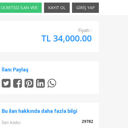
ÜCRETSİZ İLAN VER
KAYIT OL
GİRİŞ YAP
Fiyatı :
TL 34,000.00
İlanı Paylaş
Bu ilan hakkında daha fazla bilgi
29782
İlan Kodu: