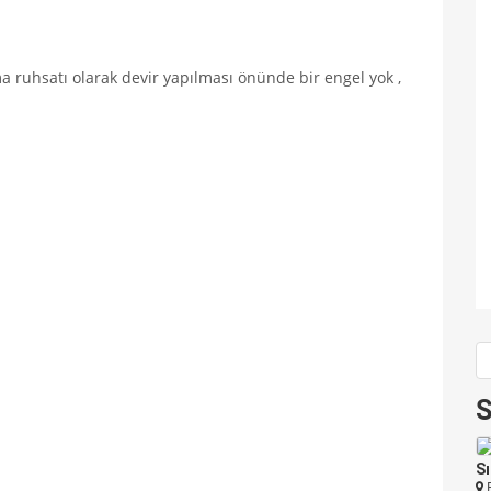
 ruhsatı olarak devir yapılması önünde bir engel yok ,
S
6.35 CEZKA
Bursa
Sı