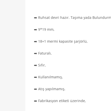
➡️ Ruhsat devri hazır. Taşıma yada Bulundurma
➡️ 9*19 mm,
➡️ 18+1 mermi kapasite şarjörlü,
➡️ Faturalı,
➡️ Sıfır,
➡️ Kullanılmamış,
➡️ Atış yapılmamış,
➡️ Fabrikasyon etiketi üzerinde,
Canik Mc9 Siyah Sıfır Kullaılmamış
Bursa