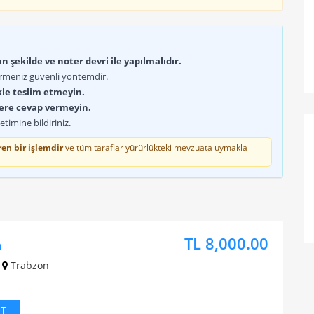
 şekilde ve noter devri ile yapılmalıdır.
rmeniz güvenli yöntemdir.
kle teslim etmeyin.
lere cevap vermeyin.
timine bildiriniz.
en bir işlemdir
ve tüm taraflar yürürlükteki mevzuata uymakla
TL 8,000.00
n
Trabzon
IT