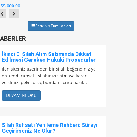
TL30,000.00
L55,000.00
Satıcının Tüm İlanları
ABERLER
İkinci El Silah Alım Satımında Dikkat
Edilmesi Gereken Hukuki Prosedürler
İlan sitemiz üzerinden bir silah beğendiniz ya
da kendi ruhsatlı silahınızı satmaya karar
verdiniz; peki süreç bundan sonra nasıl...
DEVAMINI OKU
Silah Ruhsatı Yenileme Rehberi: Süreyi
Geçirirseniz Ne Olur?