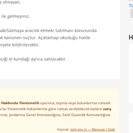
$4,500.00
ma olmayan,
T
ile gelmeyiniz.
ak/Satmaya aracılık etmek/ Satılması konusunda
H
ak kanunen suçtur. Açıklamayı okuduğu halde
yete bildirilecektir.
iği el kundağı ayrıca satılacaktır.
ler Hakkında Yönetmelik
uyarınca; taşıma veya bulundurma ruhsatlı
arını bu Yönetmelik hükümlerine göre ruhsat verilebilecek kişilere
satış
lerine, Jandarma Genel Komutanlığına, Sahil Güvenlik Komutanlığına
Kaynak:
egm.gov.tr — Mevzuat / Silah