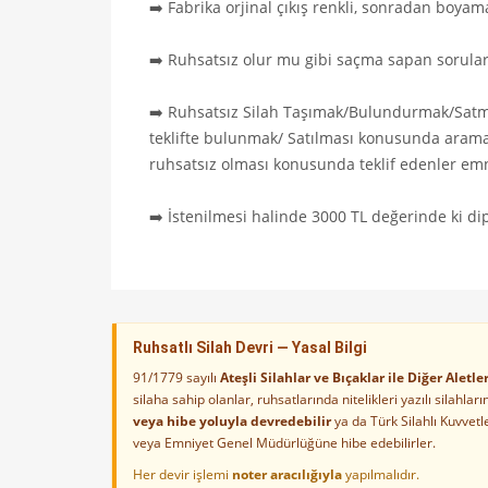
TL30,000.00
➡️ Fabrika orjinal çıkış renkli, sonradan boya
➡️ Ruhsatsız olur mu gibi saçma sapan sorular 
➡️ Ruhsatsız Silah Taşımak/Bulundurmak/Satm
teklifte bulunmak/ Satılması konusunda aram
ruhsatsız olması konusunda teklif edenler emni
➡️ İstenilmesi halinde 3000 TL değerinde ki dipç
Ruhsatlı Silah Devri — Yasal Bilgi
91/1779 sayılı
Ateşli Silahlar ve Bıçaklar ile Diğer Alet
silaha sahip olanlar, ruhsatlarında nitelikleri yazılı silahl
veya hibe yoluyla devredebilir
ya da Türk Silahlı Kuvvet
veya Emniyet Genel Müdürlüğüne hibe edebilirler.
Her devir işlemi
noter aracılığıyla
yapılmalıdır.