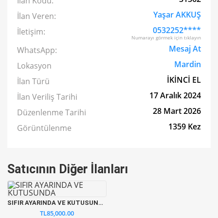
İlan Kodu:
Yaşar AKKUŞ
İlan Veren:
0532252****
İletişim:
Numarayı görmek için tıklayın
Mesaj At
WhatsApp:
Mardin
Lokasyon
İKİNCİ EL
İlan Türü
17 Aralık 2024
İlan Veriliş Tarihi
28 Mart 2026
Düzenlenme Tarihi
1359 Kez
Görüntülenme
Satıcının Diğer İlanları
SIFIR AYARINDA VE KUTUSUNDA
TL85,000.00