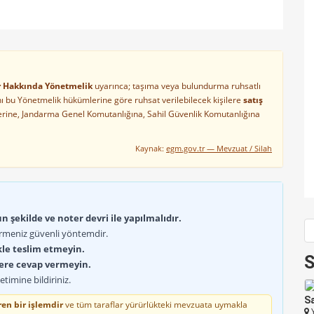
ler Hakkında Yönetmelik
uyarınca; taşıma veya bulundurma ruhsatlı
arını bu Yönetmelik hükümlerine göre ruhsat verilebilecek kişilere
satış
lerine, Jandarma Genel Komutanlığına, Sahil Güvenlik Komutanlığına
Kaynak:
egm.gov.tr — Mevzuat / Silah
 şekilde ve noter devri ile yapılmalıdır.
rmeniz güvenli yöntemdir.
kle teslim etmeyin.
S
lere cevap vermeyin.
timine bildiriniz.
Memurdan satılık
Yalova
Sa
en bir işlemdir
ve tüm taraflar yürürlükteki mevzuata uymakla
Y