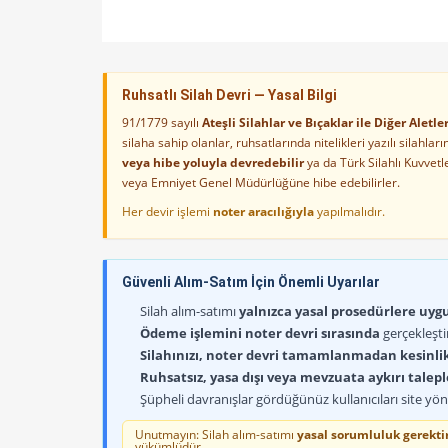
Ruhsatlı Silah Devri — Yasal Bilgi
91/1779 sayılı
Ateşli Silahlar ve Bıçaklar ile Diğer Alet
silaha sahip olanlar, ruhsatlarında nitelikleri yazılı silahl
veya hibe yoluyla devredebilir
ya da Türk Silahlı Kuvvet
veya Emniyet Genel Müdürlüğüne hibe edebilirler.
Her devir işlemi
noter aracılığıyla
yapılmalıdır.
Güvenli Alım-Satım İçin Önemli Uyarılar
Silah alım-satımı
yalnızca yasal prosedürlere uygun
Ödeme işlemini noter devri sırasında
gerçekleşti
Silahınızı, noter devri tamamlanmadan kesinli
Ruhsatsız, yasa dışı veya mevzuata aykırı talep
Şüpheli davranışlar gördüğünüz kullanıcıları site yöne
Satılık sıfır tabanca
Yalova
Unutmayın: Silah alım-satımı
yasal sorumluluk gerektir
yükümlüdür.