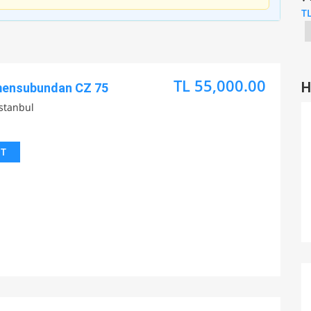
TL130,000.00
T
TL 55,000.00
H
mensubundan CZ 75
İstanbul
IT