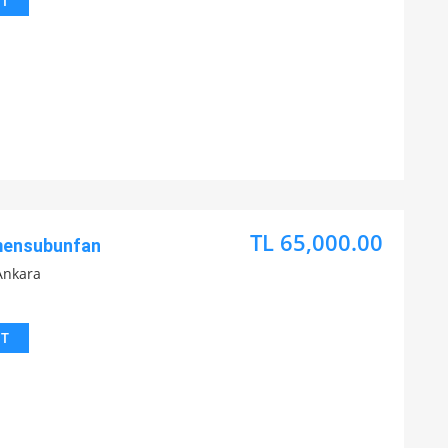
IT
TL 65,000.00
mensubunfan
Ankara
IT