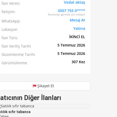
Vedat aktaş
İlan Veren:
0507 755 0****
İletişim:
Numarayı görmek için tıklayın
Mesaj At
WhatsApp:
Yalova
Lokasyon
İKİNCİ EL
İlan Türü
5 Temmuz 2026
İlan Veriliş Tarihi
5 Temmuz 2026
Düzenlenme Tarihi
307 Kez
Görüntülenme
Şikayet Et
atıcının Diğer İlanları
Memurdan satıl
tılık sıfır tabanca
Yalova
alova