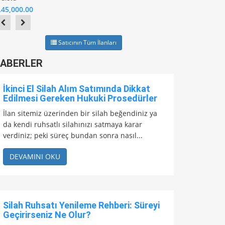
TL130,000.00
L45,000.00
Satıcının Tüm İlanları
ABERLER
İkinci El Silah Alım Satımında Dikkat
Edilmesi Gereken Hukuki Prosedürler
İlan sitemiz üzerinden bir silah beğendiniz ya
da kendi ruhsatlı silahınızı satmaya karar
verdiniz; peki süreç bundan sonra nasıl...
DEVAMINI OKU
Silah Ruhsatı Yenileme Rehberi: Süreyi
Geçirirseniz Ne Olur?