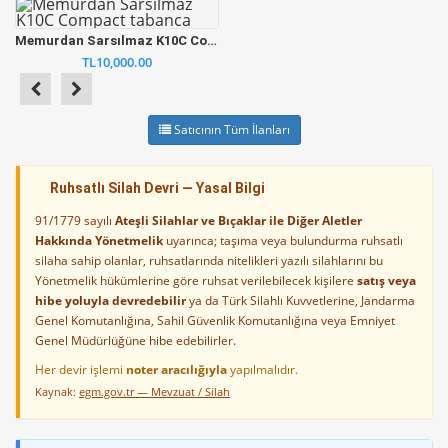
Memurdan Sarsılmaz K10C Compact tabanca
TL10,000.00
Satıcının Tüm İlanları
Ruhsatlı Silah Devri — Yasal Bilgi
91/1779 sayılı
Ateşli Silahlar ve Bıçaklar ile Diğer Aletler
Hakkında Yönetmelik
uyarınca; taşıma veya bulundurma ruhsatlı
silaha sahip olanlar, ruhsatlarında nitelikleri yazılı silahlarını bu
Yönetmelik hükümlerine göre ruhsat verilebilecek kişilere
satış veya
hibe yoluyla devredebilir
ya da Türk Silahlı Kuvvetlerine, Jandarma
Genel Komutanlığına, Sahil Güvenlik Komutanlığına veya Emniyet
Genel Müdürlüğüne hibe edebilirler.
Her devir işlemi
noter aracılığıyla
yapılmalıdır.
Kaynak:
egm.gov.tr — Mevzuat / Silah