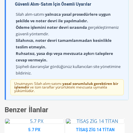
Güvenli Alım-Satım İçin Önemli Uyarılar
Silah alım-satımı
yalnızca yasal prosedürlere uygun
şekilde ve noter devri ile yapılmalıdır.
Ödeme işlemini noter devri sırasında
gerçekleştirmeniz
güvenli yöntemdir.
Silahınızı, noter devri tamamlanmadan kesinlikle
teslim etmeyin.
Ruhsatsız, yasa dışı veya mevzuata aykırı taleplere
cevap vermeyin.
Şüpheli davranışlar gördüğünüz kullanıcıları site yönetimine
bildiriniz.
Unutmayın: Silah alım-satımı
yasal sorumluluk gerektiren bir
işlemdir
ve tüm taraflar yürürlükteki mevzuata uymakla
yükümlüdür.
Benzer İlanlar
5.7 PX
TİSAŞ ZİG 14 TİTAN