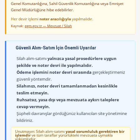
Genel Komutanlığına, Sahil Güvenlik Komutanlığına veya Emniyet
Genel Müdürlüğüne hibe edebilirler.
Her devir işlemi
noter aracılığıyla
yapılmalıdır.
Kaynak:
egm.gov.tr — Mevzuat / Silah
Güvenli Alım-Satım İçin Önemli Uyarılar
Silah alım-satımı
yalnızca yasal prosedürlere uygun
şekilde ve noter devri ile yapılmalıdır.
Ödeme işlemini noter devri sırasında
gerçekleştirmeniz
güvenli yöntemdir.
Silahınızı, noter devri tamamlanmadan kesinlikle
teslim etmeyin.
Ruhsatsız, yasa dışı veya mevzuata aykırı taleplere
cevap vermeyin.
Şüpheli davranışlar gördüğünüz kullanıcıları site yönetimine
bildiriniz.
Unutmayın: Silah alım-satımı
yasal sorumluluk gerektiren bir
işlemdir
ve tüm taraflar yürürlükteki mevzuata uymakla
yükümlüdür.