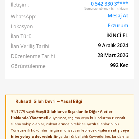
0 542 330 3****
İletişim:
Numarayı görmek için tıklayın
Mesaj At
WhatsApp:
Erzurum
Lokasyon
İKİNCİ EL
İlan Türü
9 Aralık 2024
İlan Veriliş Tarihi
28 Mart 2026
Düzenlenme Tarihi
992 Kez
Görüntülenme
Ruhsatlı Silah Devri — Yasal Bilgi
91/1779 sayılı
Ateşli Silahlar ve Bıçaklar ile Diğer Aletler
Hakkında Yönetmelik
uyarınca; taşıma veya bulundurma ruhsatlı
silaha sahip olanlar, ruhsatlarında nitelikleri yazılı silahlarını bu
Yönetmelik hükümlerine göre ruhsat verilebilecek kişilere
satış veya
hibe yoluyla devredebilir
ya da Türk Silahlı Kuvvetlerine, Jandarma