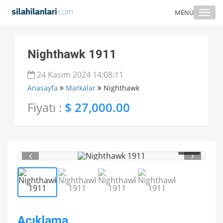
Togg
MENÜ
navi
Nighthawk 1911
24 Kasım 2024 14:08:11
Anasayfa
Markalar
Nighthawk
Fiyatı :
$ 27,000.00
1
/ 4
Açıklama