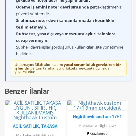
şekilde ve noter devri ile yapılmalıdır.
Ödeme işlemini noter devri sırasında
gerçekleştirmeniz
güvenli yöntemdir.
Silahınızı, noter devri tamamlanmadan kesinlikle
teslim etmeyin.
Ruhsatsız, yasa dışı veya mevzuata aykırı taleplere
cevap vermeyin.
Şüpheli davranışlar gördüğünüz kullanıcıları site yönetimine
bildiriniz.
Unutmayın: Silah alım-satımı
yasal sorumluluk gerektiren bir
işlemdir
ve tüm taraflar yürürlükteki mevzuata uymakla
yükümlüdür.
Benzer İlanlar
Nighthawk custom 17+1
9mm president
Markalar
Nighthawk
ACİL SATILIK, TAKASA
UYGUN , SIFIR , HİÇ
Gaziantep
Markalar
Nighthawk