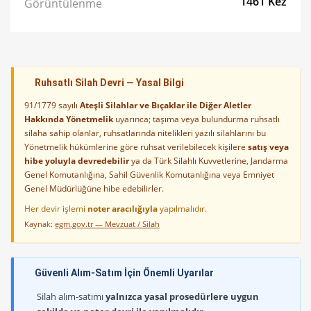
1461 Kez
Görüntülenme
Ruhsatlı Silah Devri — Yasal Bilgi
91/1779 sayılı
Ateşli Silahlar ve Bıçaklar ile Diğer Aletler
Hakkında Yönetmelik
uyarınca; taşıma veya bulundurma ruhsatlı
silaha sahip olanlar, ruhsatlarında nitelikleri yazılı silahlarını bu
Yönetmelik hükümlerine göre ruhsat verilebilecek kişilere
satış veya
hibe yoluyla devredebilir
ya da Türk Silahlı Kuvvetlerine, Jandarma
Genel Komutanlığına, Sahil Güvenlik Komutanlığına veya Emniyet
Genel Müdürlüğüne hibe edebilirler.
Her devir işlemi
noter aracılığıyla
yapılmalıdır.
Kaynak:
egm.gov.tr — Mevzuat / Silah
Güvenli Alım-Satım İçin Önemli Uyarılar
Silah alım-satımı
yalnızca yasal prosedürlere uygun