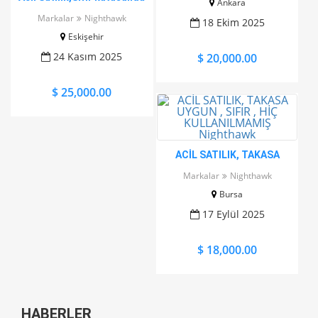
Ankara
Night Hawk görev sebebiyle
Markalar
Nighthawk
18 Ekim 2025
getirilmiş,Mükemmel
Eskişehir
makina
24 Kasım 2025
$ 20,000.00
$ 25,000.00
ACİL SATILIK, TAKASA
UYGUN , SIFIR , HİÇ
Markalar
Nighthawk
KULLANILMAMIŞ Nighthawk
Bursa
17 Eylül 2025
$ 18,000.00
HABERLER