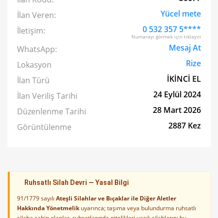
Yücel mete
İlan Veren:
0 532 357 5****
İletişim:
Numarayı görmek için tıklayın
Mesaj At
WhatsApp:
Rize
Lokasyon
İKİNCİ EL
İlan Türü
24 Eylül 2024
İlan Veriliş Tarihi
28 Mart 2026
Düzenlenme Tarihi
2887 Kez
Görüntülenme
Ruhsatlı Silah Devri — Yasal Bilgi
91/1779 sayılı
Ateşli Silahlar ve Bıçaklar ile Diğer Aletler
Hakkında Yönetmelik
uyarınca; taşıma veya bulundurma ruhsatlı
silaha sahip olanlar, ruhsatlarında nitelikleri yazılı silahlarını bu