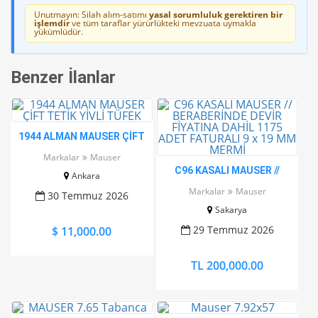
Unutmayın: Silah alım-satımı
yasal sorumluluk gerektiren bir
işlemdir
ve tüm taraflar yürürlükteki mevzuata uymakla
yükümlüdür.
Benzer İlanlar
1944 ALMAN MAUSER ÇİFT
TETİK YİVLİ TÜFEK
Markalar
Mauser
C96 KASALI MAUSER //
Ankara
BERABERİNDE DEVİR
Markalar
Mauser
30 Temmuz 2026
FİYATINA DAHİL 1175 ADET
Sakarya
FATURALI 9 x 19 MM MERMİ
29 Temmuz 2026
$ 11,000.00
TL 200,000.00