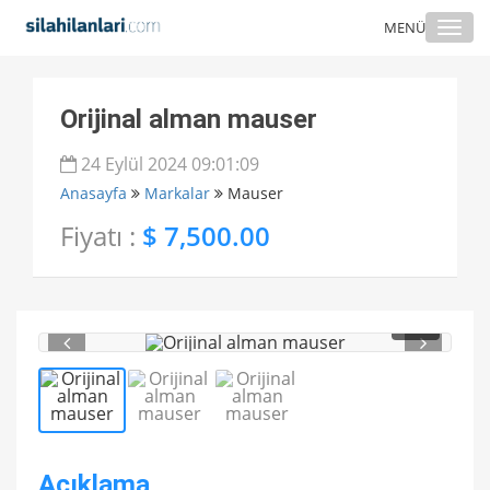
Togg
MENÜ
navi
Orijinal alman mauser
24 Eylül 2024 09:01:09
Anasayfa
Markalar
Mauser
Fiyatı :
$ 7,500.00
1
/ 3
Açıklama