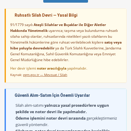
Ruhsatlı Silah Devri — Yasal Bilgi
91/1779 sayılı
Ateşli Silahlar ve Bıçaklar ile Diğer Aletler
Hakkında Yönetmelik
uyarınca; taşıma veya bulundurma ruhsatlı
silaha sahip olanlar, ruhsatlarında nitelikleri yazılı silahlarını bu
Yönetmelik hükümlerine göre ruhsat verilebilecek kişilere
satış veya
hibe yoluyla devredebilir
ya da Türk Silahlı Kuvvetlerine, Jandarma
Genel Komutanlığına, Sahil Güvenlik Komutanlığına veya Emniyet
Genel Müdürlüğüne hibe edebilirler.
Her devir işlemi
noter aracılığıyla
yapılmalıdır.
Kaynak:
egm.gov.tr — Mevzuat / Silah
Güvenli Alım-Satım İçin Önemli Uyarılar
Silah alım-satımı
yalnızca yasal prosedürlere uygun
şekilde ve noter devri ile yapılmalıdır.
Ödeme işlemini noter devri sırasında
gerçekleştirmeniz
güvenli yöntemdir.