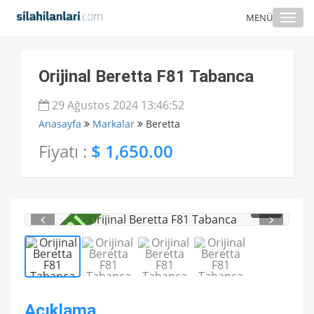
Togg
MENÜ
navi
Orijinal Beretta F81 Tabanca
29 Ağustos 2024 13:46:52
Anasayfa
Markalar
Beretta
Fiyatı :
$ 1,650.00
1
/ 4
Açıklama