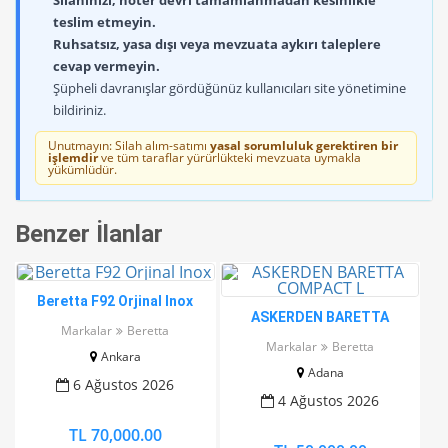
Silahınızı, noter devri tamamlanmadan kesinlikle
teslim etmeyin.
Ruhsatsız, yasa dışı veya mevzuata aykırı taleplere
cevap vermeyin.
Şüpheli davranışlar gördüğünüz kullanıcıları site yönetimine
bildiriniz.
Unutmayın: Silah alım-satımı
yasal sorumluluk gerektiren bir
işlemdir
ve tüm taraflar yürürlükteki mevzuata uymakla
yükümlüdür.
Benzer İlanlar
Beretta F92 Orjinal Inox
ASKERDEN BARETTA
Markalar
Beretta
COMPACT L
Markalar
Beretta
Ankara
Adana
6 Ağustos 2026
4 Ağustos 2026
TL 70,000.00