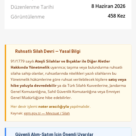
8 Haziran 2026
Düzenlenme Tarihi
458 Kez
Görüntülenme
Ruhsatlı Silah Devri — Yasal Bilgi
91/1779 sayılı
Ateşli Silahlar ve Bıçaklar ile Diğer Aletler
Hakkında Yönetmelik
uyarınca; taşıma veya bulundurma ruhsatlı
silaha sahip olanlar, ruhsatlarında nitelikleri yazılı silahlarını bu
Yönetmelik hükümlerine göre ruhsat verilebilecek kişilere
satış veya
hibe yoluyla devredebilir
ya da Türk Silahlı Kuvvetlerine, Jandarma
Genel Komutanlığına, Sahil Güvenlik Komutanlığına veya Emniyet
Genel Müdürlüğüne hibe edebilirler.
Her devir işlemi
noter aracılığıyla
yapılmalıdır.
Kaynak:
egm.gov.tr — Mevzuat / Silah
Güvenli Alım-Satım İçin Önemli Uyarılar