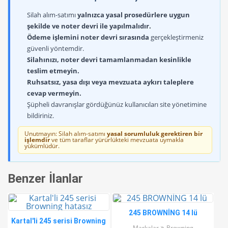
Silah alım-satımı
yalnızca yasal prosedürlere uygun
şekilde ve noter devri ile yapılmalıdır.
Ödeme işlemini noter devri sırasında
gerçekleştirmeniz
güvenli yöntemdir.
Silahınızı, noter devri tamamlanmadan kesinlikle
teslim etmeyin.
Ruhsatsız, yasa dışı veya mevzuata aykırı taleplere
cevap vermeyin.
Şüpheli davranışlar gördüğünüz kullanıcıları site yönetimine
bildiriniz.
Unutmayın: Silah alım-satımı
yasal sorumluluk gerektiren bir
işlemdir
ve tüm taraflar yürürlükteki mevzuata uymakla
yükümlüdür.
Benzer İlanlar
245 BROWNİNG 14 lü
Kartal'li 245 serisi Browning
Markalar
Browning