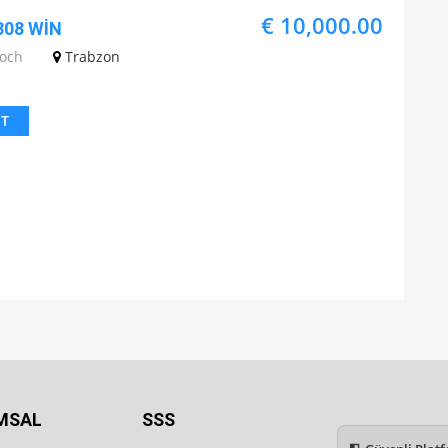
€ 10,000.00
308 WİN
Koch
Trabzon
IT
MSAL
SSS