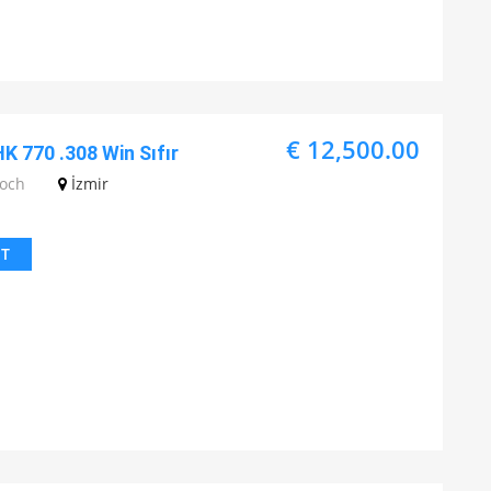
€ 12,500.00
K 770 .308 Win Sıfır
Koch
İzmir
IT