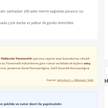
silahı satmadan 200 adet mermi kağıdıda parasını siz
asada çizik darbe vs yoktur ilk günkü temizlikte
ler Hakkında Yönetmelik
uyarınca; taşıma veya bulundurma ruhsatlı
arını bu Yönetmelik hükümlerine göre ruhsat verilebilecek kişilere
satış
lerine, Jandarma Genel Komutanlığına, Sahil Güvenlik Komutanlığına
Kaynak:
egm.gov.tr — Mevzuat / Silah
H
 şekilde ve noter devri ile yapılmalıdır.