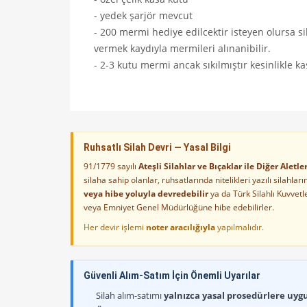
- yedek şarjör mevcut
- 200 mermi hediye edilcektir isteyen olursa 
vermek kaydıyla mermileri alınanibilir.
- 2-3 kutu mermi ancak sıkılmıştır kesinlikle k
Ruhsatlı Silah Devri — Yasal Bilgi
91/1779 sayılı
Ateşli Silahlar ve Bıçaklar ile Diğer Alet
silaha sahip olanlar, ruhsatlarında nitelikleri yazılı silahl
veya hibe yoluyla devredebilir
ya da Türk Silahlı Kuvvet
veya Emniyet Genel Müdürlüğüne hibe edebilirler.
Her devir işlemi
noter aracılığıyla
yapılmalıdır.
Güvenli Alım-Satım İçin Önemli Uyarılar
Silah alım-satımı
yalnızca yasal prosedürlere uygun