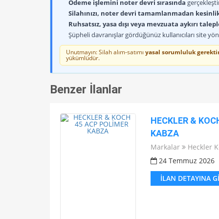
Ödeme işlemini noter devri sırasında
gerçekleşti
Silahınızı, noter devri tamamlanmadan kesinli
Ruhsatsız, yasa dışı veya mevzuata aykırı talep
Şüpheli davranışlar gördüğünüz kullanıcıları site yöne
Unutmayın: Silah alım-satımı
yasal sorumluluk gerektir
yükümlüdür.
Benzer İlanlar
HECKLER & KOCH
KABZA
Markalar
Heckler 
24 Temmuz 2026
İLAN DETAYINA G