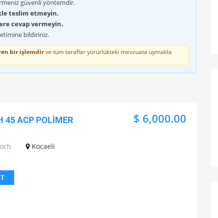
rmeniz güvenli yöntemdir.
kle teslim etmeyin.
lere cevap vermeyin.
timine bildiriniz.
en bir işlemdir
ve tüm taraflar yürürlükteki mevzuata uymakla
$ 6,000.00
 45 ACP POLİMER
Koch
Kocaeli
IT