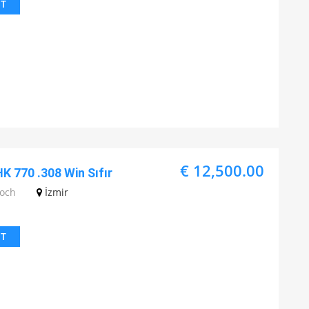
IT
€ 12,500.00
K 770 .308 Win Sıfır
Koch
İzmir
IT