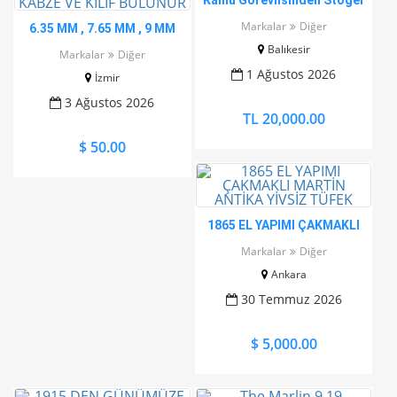
Kamu Görevlisinden Stoger
STR 9 Compact
Markalar
Diğer
6.35 MM , 7.65 MM , 9 MM
SİLAHLAR İÇİN HERTÜRLÜ
Balıkesir
Markalar
Diğer
ŞARJÖR, KABZE VE KILIF
1 Ağustos 2026
İzmir
BULUNUR
3 Ağustos 2026
TL 20,000.00
$ 50.00
1865 EL YAPIMI ÇAKMAKLI
MARTİN ANTİKA YİVSİZ
Markalar
Diğer
TÜFEK
Ankara
30 Temmuz 2026
$ 5,000.00