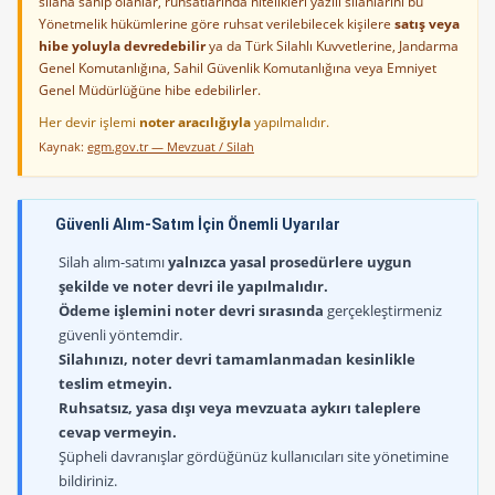
silaha sahip olanlar, ruhsatlarında nitelikleri yazılı silahlarını bu
Yönetmelik hükümlerine göre ruhsat verilebilecek kişilere
satış veya
hibe yoluyla devredebilir
ya da Türk Silahlı Kuvvetlerine, Jandarma
Genel Komutanlığına, Sahil Güvenlik Komutanlığına veya Emniyet
Genel Müdürlüğüne hibe edebilirler.
Her devir işlemi
noter aracılığıyla
yapılmalıdır.
Kaynak:
egm.gov.tr — Mevzuat / Silah
Güvenli Alım-Satım İçin Önemli Uyarılar
Silah alım-satımı
yalnızca yasal prosedürlere uygun
şekilde ve noter devri ile yapılmalıdır.
Ödeme işlemini noter devri sırasında
gerçekleştirmeniz
güvenli yöntemdir.
Silahınızı, noter devri tamamlanmadan kesinlikle
teslim etmeyin.
Ruhsatsız, yasa dışı veya mevzuata aykırı taleplere
cevap vermeyin.
Şüpheli davranışlar gördüğünüz kullanıcıları site yönetimine
bildiriniz.