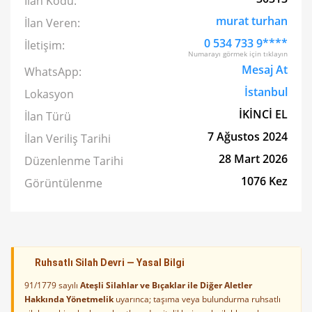
İlan Kodu:
murat turhan
İlan Veren:
0 534 733 9****
İletişim:
Numarayı görmek için tıklayın
Mesaj At
WhatsApp:
İstanbul
Lokasyon
İKİNCİ EL
İlan Türü
7 Ağustos 2024
İlan Veriliş Tarihi
28 Mart 2026
Düzenlenme Tarihi
1076 Kez
Görüntülenme
Ruhsatlı Silah Devri — Yasal Bilgi
91/1779 sayılı
Ateşli Silahlar ve Bıçaklar ile Diğer Aletler
Hakkında Yönetmelik
uyarınca; taşıma veya bulundurma ruhsatlı