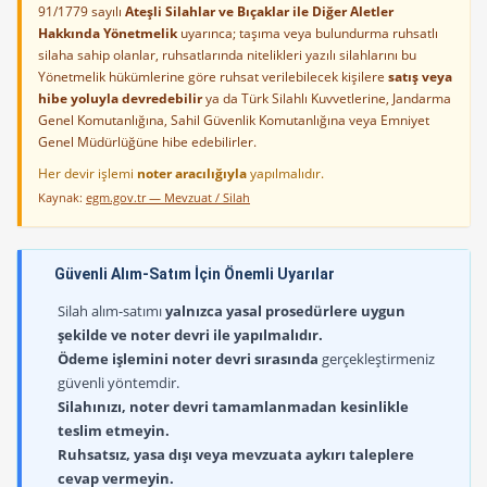
91/1779 sayılı
Ateşli Silahlar ve Bıçaklar ile Diğer Aletler
Hakkında Yönetmelik
uyarınca; taşıma veya bulundurma ruhsatlı
silaha sahip olanlar, ruhsatlarında nitelikleri yazılı silahlarını bu
Yönetmelik hükümlerine göre ruhsat verilebilecek kişilere
satış veya
hibe yoluyla devredebilir
ya da Türk Silahlı Kuvvetlerine, Jandarma
Genel Komutanlığına, Sahil Güvenlik Komutanlığına veya Emniyet
Genel Müdürlüğüne hibe edebilirler.
Her devir işlemi
noter aracılığıyla
yapılmalıdır.
Kaynak:
egm.gov.tr — Mevzuat / Silah
Güvenli Alım-Satım İçin Önemli Uyarılar
Silah alım-satımı
yalnızca yasal prosedürlere uygun
şekilde ve noter devri ile yapılmalıdır.
Ödeme işlemini noter devri sırasında
gerçekleştirmeniz
güvenli yöntemdir.
Silahınızı, noter devri tamamlanmadan kesinlikle
teslim etmeyin.
Ruhsatsız, yasa dışı veya mevzuata aykırı taleplere
cevap vermeyin.