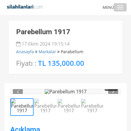
Togg
MENÜ
navi
Parebellum 1917
17 Ekim 2024 19:15:14
Anasayfa
Markalar
Parabellum
Fiyatı :
TL 135,000.00
1
/ 4
Açıklama