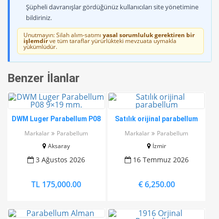
Şüpheli davranışlar gördüğünüz kullanıcıları site yönetimine
bildiriniz.
Unutmayın: Silah alım-satımı
yasal sorumluluk gerektiren bir
işlemdir
ve tüm taraflar yürürlükteki mevzuata uymakla
yükümlüdür.
Benzer İlanlar
DWM Luger Parabellum P08
Satılık orijinal parabellum
9×19 mm.
Markalar
Parabellum
Markalar
Parabellum
Aksaray
İzmir
3 Ağustos 2026
16 Temmuz 2026
TL 175,000.00
€ 6,250.00