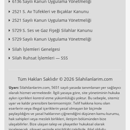
6136 Sayılı Kanun Uygulama Yönetmeliği
2521 S. Av Tüfekleri ve Bıçaklar Kanunu
2521 Sayılı Kanun Uygulama Yönetmeliği
5729 S. Ses ve Gaz Fişeği Silahlar Kanunu
5729 Sayılı Kanun Uygulama Yönetmeliği
Silah İşlemleri Genelgesi
Silah Ruhsat İşlemleri — SSS
Tüm Hakları Saklıdır © 2026 Silahilanlarim.com
Uyarı:
Silahilanlarim.com, 5651 sayılı yasada tanımlanan yer sağlayıcı
olarak hizmet vermektedir. İlgili yasaya göre, site yönetiminin hukuka
aykırı içerikleri kontrol etme yükümlülüğü yoktur. Bu sebeple, sitemiz
uyar ve kaldır prensibini benimsemiştir. Telif hakkına konu olan
eserlerin veya illegal içeriklerin yasal olmayan bir biçimde
paylaşıldığını ve yasal haklarının çiğnendiğini düşünen kamu kurumu,
hak sahipleri veya meslek birlikleri, iletişim bölümünden bize
ulaşabilirler. Bize ulaşan talep ve şikayetler hukuksal olarak
incelenecek, şikayet yerinde görüldüğü takdirde, ihlal olduğu