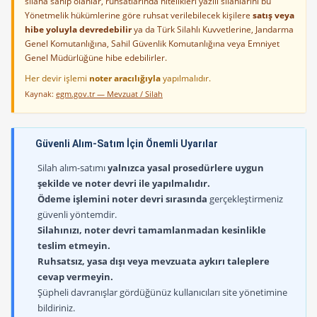
silaha sahip olanlar, ruhsatlarında nitelikleri yazılı silahlarını bu
Yönetmelik hükümlerine göre ruhsat verilebilecek kişilere
satış veya
hibe yoluyla devredebilir
ya da Türk Silahlı Kuvvetlerine, Jandarma
Genel Komutanlığına, Sahil Güvenlik Komutanlığına veya Emniyet
Genel Müdürlüğüne hibe edebilirler.
Her devir işlemi
noter aracılığıyla
yapılmalıdır.
Kaynak:
egm.gov.tr — Mevzuat / Silah
Güvenli Alım-Satım İçin Önemli Uyarılar
Silah alım-satımı
yalnızca yasal prosedürlere uygun
şekilde ve noter devri ile yapılmalıdır.
Ödeme işlemini noter devri sırasında
gerçekleştirmeniz
güvenli yöntemdir.
Silahınızı, noter devri tamamlanmadan kesinlikle
teslim etmeyin.
Ruhsatsız, yasa dışı veya mevzuata aykırı taleplere
cevap vermeyin.
Şüpheli davranışlar gördüğünüz kullanıcıları site yönetimine
bildiriniz.