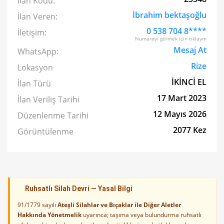
İlan Kodu:
İbrahim bektaşoğlu
İlan Veren:
0 538 704 8****
İletişim:
Numarayı görmek için tıklayın
Mesaj At
WhatsApp:
Rize
Lokasyon
İKİNCİ EL
İlan Türü
17 Mart 2023
İlan Veriliş Tarihi
12 Mayıs 2026
Düzenlenme Tarihi
2077 Kez
Görüntülenme
Ruhsatlı Silah Devri — Yasal Bilgi
91/1779 sayılı
Ateşli Silahlar ve Bıçaklar ile Diğer Aletler
Hakkında Yönetmelik
uyarınca; taşıma veya bulundurma ruhsatlı