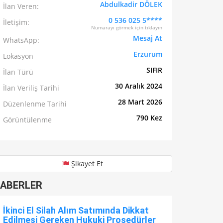
Abdulkadir DÖLEK
İlan Veren:
0 536 025 5****
İletişim:
Numarayı görmek için tıklayın
Mesaj At
WhatsApp:
Erzurum
Lokasyon
SIFIR
İlan Türü
30 Aralık 2024
İlan Veriliş Tarihi
28 Mart 2026
Düzenlenme Tarihi
790 Kez
Görüntülenme
Şikayet Et
ABERLER
İkinci El Silah Alım Satımında Dikkat
Edilmesi Gereken Hukuki Prosedürler