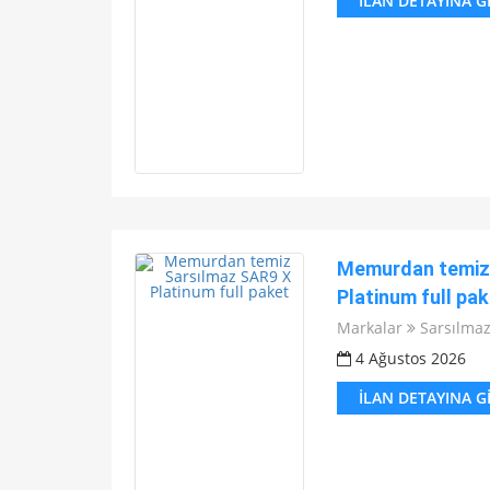
İLAN DETAYINA G
Memurdan temiz 
Platinum full pak
Markalar
Sarsılma
4 Ağustos 2026
İLAN DETAYINA G