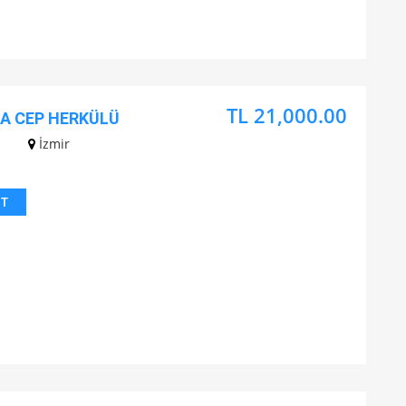
TL 21,000.00
DA CEP HERKÜLÜ
z
İzmir
IT