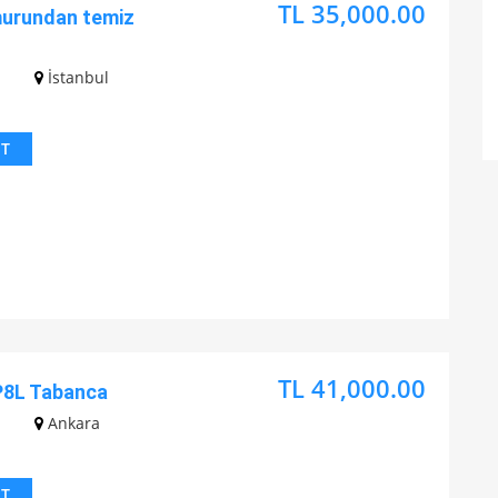
TL 35,000.00
murundan temiz
z
İstanbul
IT
TL 41,000.00
P8L Tabanca
z
Ankara
IT