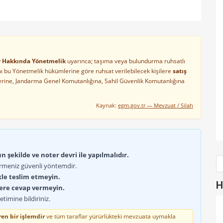
ler Hakkında Yönetmelik
uyarınca; taşıma veya bulundurma ruhsatlı
arını bu Yönetmelik hükümlerine göre ruhsat verilebilecek kişilere
satış
lerine, Jandarma Genel Komutanlığına, Sahil Güvenlik Komutanlığına
Kaynak:
egm.gov.tr — Mevzuat / Silah
 şekilde ve noter devri ile yapılmalıdır.
rmeniz güvenli yöntemdir.
kle teslim etmeyin.
H
lere cevap vermeyin.
timine bildiriniz.
en bir işlemdir
ve tüm taraflar yürürlükteki mevzuata uymakla