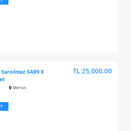
IT
TL 25,000.00
Sarsılmaz SAR9 X
et
z
Mersin
IT