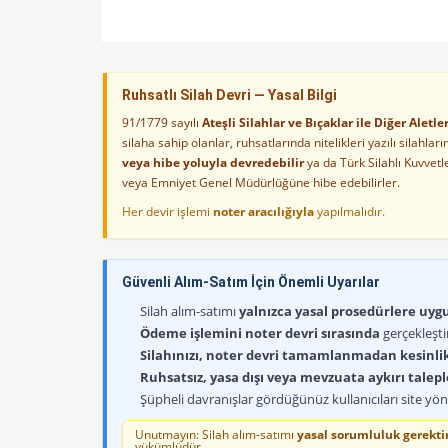
Ruhsatlı Silah Devri — Yasal Bilgi
91/1779 sayılı
Ateşli Silahlar ve Bıçaklar ile Diğer Alet
silaha sahip olanlar, ruhsatlarında nitelikleri yazılı silahl
veya hibe yoluyla devredebilir
ya da Türk Silahlı Kuvvet
veya Emniyet Genel Müdürlüğüne hibe edebilirler.
Her devir işlemi
noter aracılığıyla
yapılmalıdır.
Güvenli Alım-Satım İçin Önemli Uyarılar
Silah alım-satımı
yalnızca yasal prosedürlere uygun
Ödeme işlemini noter devri sırasında
gerçekleşti
Silahınızı, noter devri tamamlanmadan kesinli
Ruhsatsız, yasa dışı veya mevzuata aykırı talep
Şüpheli davranışlar gördüğünüz kullanıcıları site yöne
Unutmayın: Silah alım-satımı
yasal sorumluluk gerektir
yükümlüdür.