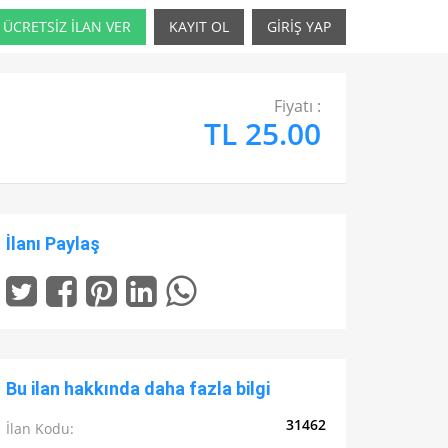
ÜCRETSİZ İLAN VER
KAYIT OL
GİRİŞ YAP
Fiyatı :
TL 25.00
İlanı Paylaş
Bu ilan hakkında daha fazla bilgi
31462
İlan Kodu: