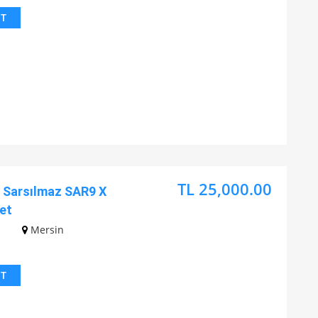
IT
TL 25,000.00
Sarsılmaz SAR9 X
et
z
Mersin
IT