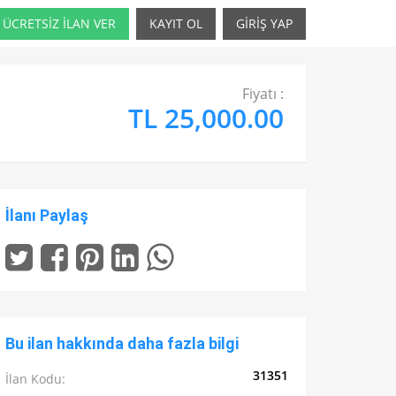
ÜCRETSİZ İLAN VER
KAYIT OL
GİRİŞ YAP
Fiyatı :
TL 25,000.00
İlanı Paylaş
Bu ilan hakkında daha fazla bilgi
31351
İlan Kodu: