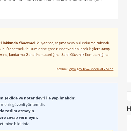
ler Hakkında Yönetmelik
uyarınca; taşıma veya bulundurma ruhsatlı
arını bu Yönetmelik hükümlerine göre ruhsat verilebilecek kişilere
satış
lerine, Jandarma Genel Komutanlığına, Sahil Güvenlik Komutanlığına
Kaynak:
egm.gov.tr — Mevzuat / Silah
 şekilde ve noter devri ile yapılmalıdır.
rmeniz güvenli yöntemdir.
H
kle teslim etmeyin.
lere cevap vermeyin.
timine bildiriniz.