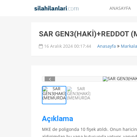
ANASAYFA
SAR GEN3(HAKİ)+REDDOT 
16 Aralık 2024 00:17:44
Anasayfa
Markala
Açıklama
MKE de poligonda 10 fişek atıldı. Onun haricin
aldigimdan bu yana kutusunda yatıyor, yanında R