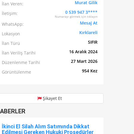
Murat Gilik
İlan Veren:
0 539 947 3****
İletişim:
Numarayı görmek için tıklayın
Mesaj At
WhatsApp:
Kırklareli
Lokasyon
SIFIR
İlan Türü
16 Aralık 2024
İlan Veriliş Tarihi
27 Mart 2026
Düzenlenme Tarihi
954 Kez
Görüntülenme
Şikayet Et
ABERLER
İkinci El Silah Alım Satımında Dikkat
Edilmesi Gereken Hukuki Prosedürler