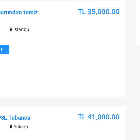
TL 35,000.00
murundan temiz
z
İstanbul
IT
TL 41,000.00
P8L Tabanca
z
Ankara