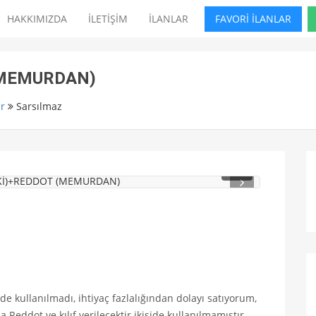
HAKKIMIZDA
İLETİŞİM
İLANLAR
FAVORİ İLANLAR
(MEMURDAN)
r
Sarsılmaz
1
/ 2
de kullanılmadı, ihtiyaç fazlalığından dolayı satıyorum,
eddot ve kılıf verilecektir ikiside kullanılmamıştır.