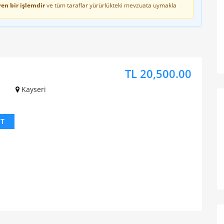
en bir işlemdir
ve tüm taraflar yürürlükteki mevzuata uymakla
TL 20,500.00
z
Kayseri
IT