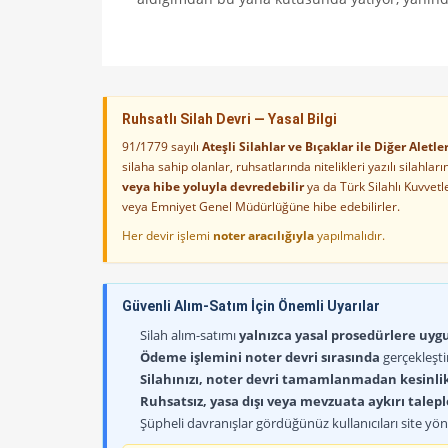
Ruhsatlı Silah Devri — Yasal Bilgi
91/1779 sayılı
Ateşli Silahlar ve Bıçaklar ile Diğer Alet
silaha sahip olanlar, ruhsatlarında nitelikleri yazılı silahl
veya hibe yoluyla devredebilir
ya da Türk Silahlı Kuvvet
veya Emniyet Genel Müdürlüğüne hibe edebilirler.
Her devir işlemi
noter aracılığıyla
yapılmalıdır.
Güvenli Alım-Satım İçin Önemli Uyarılar
Silah alım-satımı
yalnızca yasal prosedürlere uygun
Ödeme işlemini noter devri sırasında
gerçekleşti
Silahınızı, noter devri tamamlanmadan kesinli
Ruhsatsız, yasa dışı veya mevzuata aykırı talep
Şüpheli davranışlar gördüğünüz kullanıcıları site yöne