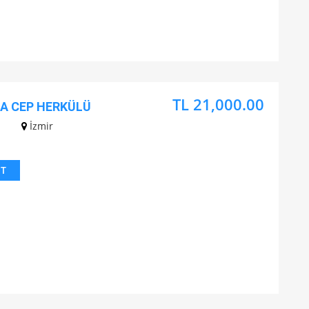
TL 21,000.00
DA CEP HERKÜLÜ
z
İzmir
IT