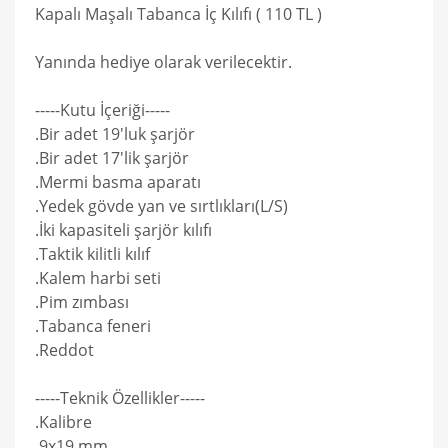
Kapalı Maşalı Tabanca İç Kılıfı ( 110 TL )
Yanında hediye olarak verilecektir.
-----Kutu İçeriği-----
.Bir adet 19'luk şarjör
.Bir adet 17'lik şarjör
.Mermi basma aparatı
.Yedek gövde yan ve sırtlıkları(L/S)
.İki kapasiteli şarjör kılıfı
.Taktik kilitli kılıf
.Kalem harbi seti
.Pim zımbası
.Tabanca feneri
.Reddot
-----Teknik Özellikler-----
.Kalibre
.9x19 mm