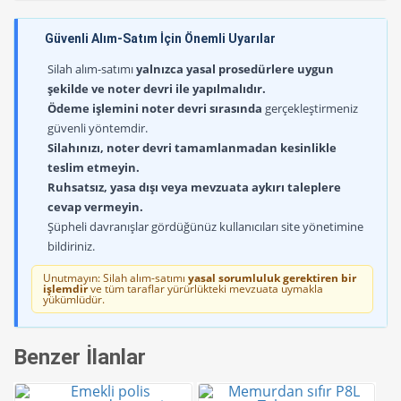
Güvenli Alım-Satım İçin Önemli Uyarılar
Silah alım-satımı
yalnızca yasal prosedürlere uygun
şekilde ve noter devri ile yapılmalıdır.
Ödeme işlemini noter devri sırasında
gerçekleştirmeniz
güvenli yöntemdir.
Silahınızı, noter devri tamamlanmadan kesinlikle
teslim etmeyin.
Ruhsatsız, yasa dışı veya mevzuata aykırı taleplere
cevap vermeyin.
Şüpheli davranışlar gördüğünüz kullanıcıları site yönetimine
bildiriniz.
Unutmayın: Silah alım-satımı
yasal sorumluluk gerektiren bir
işlemdir
ve tüm taraflar yürürlükteki mevzuata uymakla
yükümlüdür.
Benzer İlanlar