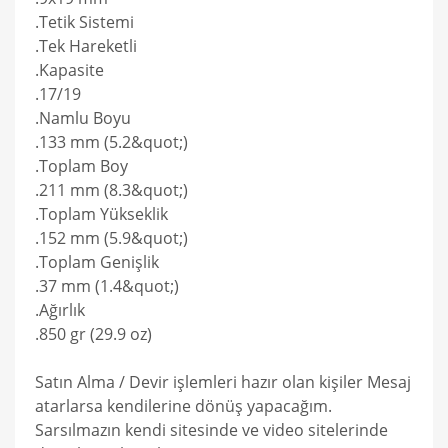
.Tetik Sistemi
.Tek Hareketli
.Kapasite
.17/19
.Namlu Boyu
.133 mm (5.2&quot;)
.Toplam Boy
.211 mm (8.3&quot;)
.Toplam Yükseklik
.152 mm (5.9&quot;)
.Toplam Genişlik
.37 mm (1.4&quot;)
.Ağırlık
.850 gr (29.9 oz)
Satın Alma / Devir işlemleri hazır olan kişiler Mesaj
atarlarsa kendilerine dönüş yapacağım.
Sarsılmazın kendi sitesinde ve video sitelerinde