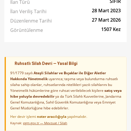
SIFIR
İlan Türü
28 Mart 2023
İlan Veriliş Tarihi
27 Mart 2026
Düzenlenme Tarihi
1507 Kez
Görüntülenme
Ruhsatlı Silah Devri — Yasal Bilgi
91/1779 sayılı
Ateşli Silahlar ve Bıçaklar ile Diğer Aletler
Hakkında Yönetmelik
uyarınca; taşıma veya bulundurma ruhsatlı
silaha sahip olanlar, ruhsatlarında nitelikleri yazılı silahlarını bu
Yönetmelik hükümlerine göre ruhsat verilebilecek kişilere
satış veya
hibe yoluyla devredebilir
ya da Türk Silahlı Kuvvetlerine, Jandarma
Genel Komutanlığına, Sahil Güvenlik Komutanlığına veya Emniyet
Genel Müdürlüğüne hibe edebilirler.
Her devir işlemi
noter aracılığıyla
yapılmalıdır.
Kaynak:
egm.gov.tr — Mevzuat / Silah