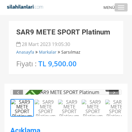
Togg
MENÜ
navi
SAR9 METE SPORT Platinum
28 Mart 2023 19:05:30
Anasayfa
Markalar
Sarsılmaz
Fiyatı :
TL 9,500.00
1
/ 5
Açıklama