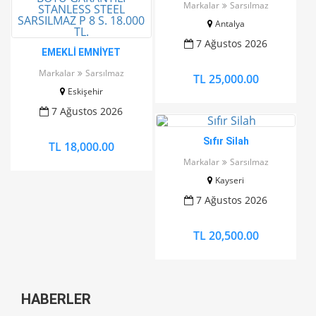
Markalar
Sarsılmaz
Antalya
7 Ağustos 2026
EMEKLİ EMNİYET
GÖREVLİSİNDEN RUHSATLI
Markalar
Sarsılmaz
TL 25,000.00
SIFIR AYARINDA AZ ATIŞ
Eskişehir
YAPILAN ÖMÜR BOYU
GARANTİLİ STANLESS
7 Ağustos 2026
STEEL SARSILMAZ P 8 S.
18.000 TL.
Sıfır Silah
TL 18,000.00
Markalar
Sarsılmaz
Kayseri
7 Ağustos 2026
TL 20,500.00
HABERLER