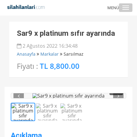
Togg
MENÜ
navi
Sar9 x platinum sıfır ayarında
2 Ağustos 2022 16:34:48
Anasayfa
Markalar
Sarsılmaz
Fiyatı :
TL 8,800.00
1
/ 3
Açıklama