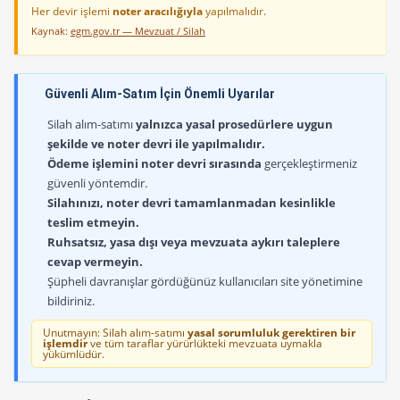
Her devir işlemi
noter aracılığıyla
yapılmalıdır.
Kaynak:
egm.gov.tr — Mevzuat / Silah
Güvenli Alım-Satım İçin Önemli Uyarılar
Silah alım-satımı
yalnızca yasal prosedürlere uygun
şekilde ve noter devri ile yapılmalıdır.
Ödeme işlemini noter devri sırasında
gerçekleştirmeniz
güvenli yöntemdir.
Silahınızı, noter devri tamamlanmadan kesinlikle
teslim etmeyin.
Ruhsatsız, yasa dışı veya mevzuata aykırı taleplere
cevap vermeyin.
Şüpheli davranışlar gördüğünüz kullanıcıları site yönetimine
bildiriniz.
Unutmayın: Silah alım-satımı
yasal sorumluluk gerektiren bir
işlemdir
ve tüm taraflar yürürlükteki mevzuata uymakla
yükümlüdür.