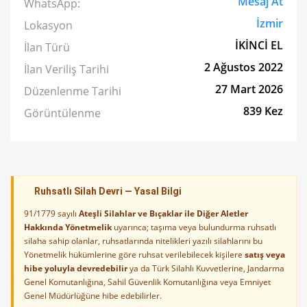
Mesaj At
WhatsApp:
İzmir
Lokasyon
İKİNCİ EL
İlan Türü
2 Ağustos 2022
İlan Veriliş Tarihi
27 Mart 2026
Düzenlenme Tarihi
839 Kez
Görüntülenme
Ruhsatlı Silah Devri — Yasal Bilgi
91/1779 sayılı
Ateşli Silahlar ve Bıçaklar ile Diğer Aletler
Hakkında Yönetmelik
uyarınca; taşıma veya bulundurma ruhsatlı
silaha sahip olanlar, ruhsatlarında nitelikleri yazılı silahlarını bu
Yönetmelik hükümlerine göre ruhsat verilebilecek kişilere
satış veya
hibe yoluyla devredebilir
ya da Türk Silahlı Kuvvetlerine, Jandarma
Genel Komutanlığına, Sahil Güvenlik Komutanlığına veya Emniyet
Genel Müdürlüğüne hibe edebilirler.