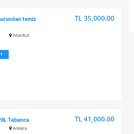
TL 35,000.00
murundan temiz
z
İstanbul
IT
TL 41,000.00
P8L Tabanca
z
Ankara