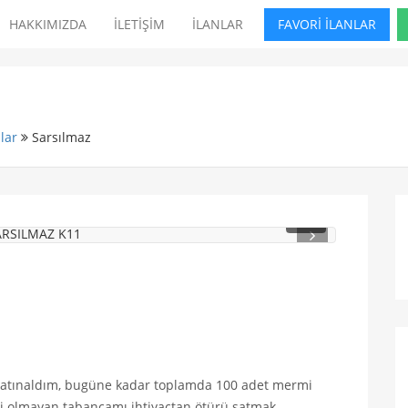
HAKKIMIZDA
İLETİŞİM
İLANLAR
FAVORİ İLANLAR
lar
Sarsılmaz
1
/ 2
 satınaldım, bugüne kadar toplamda 100 adet mermi
hi olmayan tabancamı ihtiyactan ötürü satmak