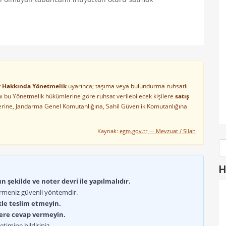
ler Hakkında Yönetmelik
uyarınca; taşıma veya bulundurma ruhsatlı
arını bu Yönetmelik hükümlerine göre ruhsat verilebilecek kişilere
satış
lerine, Jandarma Genel Komutanlığına, Sahil Güvenlik Komutanlığına
Kaynak:
egm.gov.tr — Mevzuat / Silah
H
 şekilde ve noter devri ile yapılmalıdır.
rmeniz güvenli yöntemdir.
kle teslim etmeyin.
lere cevap vermeyin.
timine bildiriniz.