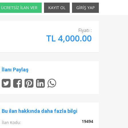
ÜCRETSİZ İLAN VER
KAYIT OL
GİRİŞ YAP
Fiyatı :
TL 4,000.00
İlanı Paylaş
Bu ilan hakkında daha fazla bilgi
19494
İlan Kodu: