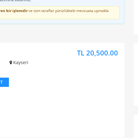
en bir işlemdir
ve tüm taraflar yürürlükteki mevzuata uymakla
TL 20,500.00
z
Kayseri
IT