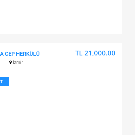
TL 21,000.00
DA CEP HERKÜLÜ
z
İzmir
IT