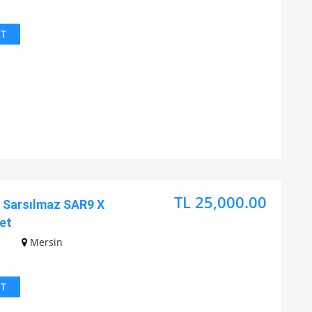
IT
TL 25,000.00
Sarsılmaz SAR9 X
et
z
Mersin
IT