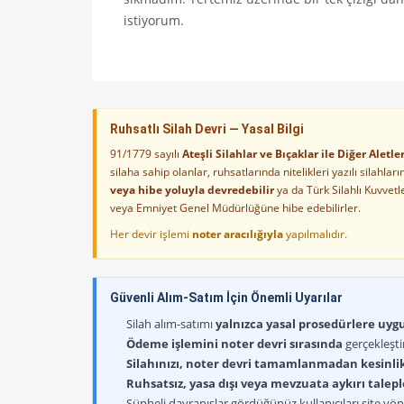
istiyorum.
Ruhsatlı Silah Devri — Yasal Bilgi
91/1779 sayılı
Ateşli Silahlar ve Bıçaklar ile Diğer Alet
silaha sahip olanlar, ruhsatlarında nitelikleri yazılı silahl
veya hibe yoluyla devredebilir
ya da Türk Silahlı Kuvvet
veya Emniyet Genel Müdürlüğüne hibe edebilirler.
Her devir işlemi
noter aracılığıyla
yapılmalıdır.
Güvenli Alım-Satım İçin Önemli Uyarılar
Silah alım-satımı
yalnızca yasal prosedürlere uygun
Ödeme işlemini noter devri sırasında
gerçekleşti
Silahınızı, noter devri tamamlanmadan kesinli
Ruhsatsız, yasa dışı veya mevzuata aykırı talep
Şüpheli davranışlar gördüğünüz kullanıcıları site yöne