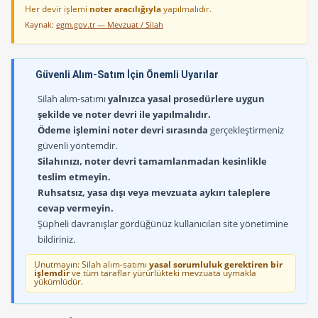
Her devir işlemi
noter aracılığıyla
yapılmalıdır.
Kaynak:
egm.gov.tr — Mevzuat / Silah
Güvenli Alım-Satım İçin Önemli Uyarılar
Silah alım-satımı
yalnızca yasal prosedürlere uygun
şekilde ve noter devri ile yapılmalıdır.
Ödeme işlemini noter devri sırasında
gerçekleştirmeniz
güvenli yöntemdir.
Silahınızı, noter devri tamamlanmadan kesinlikle
teslim etmeyin.
Ruhsatsız, yasa dışı veya mevzuata aykırı taleplere
cevap vermeyin.
Şüpheli davranışlar gördüğünüz kullanıcıları site yönetimine
bildiriniz.
Unutmayın: Silah alım-satımı
yasal sorumluluk gerektiren bir
işlemdir
ve tüm taraflar yürürlükteki mevzuata uymakla
yükümlüdür.