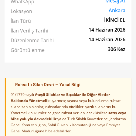
Mesaj At
WhatsApp:
Ankara
Lokasyon
İKİNCİ EL
İlan Türü
14 Haziran 2026
İlan Veriliş Tarihi
14 Haziran 2026
Düzenlenme Tarihi
306 Kez
Görüntülenme
Ruhsatlı Silah Devri — Yasal Bilgi
91/1779 sayılı
Ateşli Silahlar ve Bıçaklar ile Diğer Aletler
Hakkında Yönetmelik
uyarınca; taşıma veya bulundurma ruhsatlı
silaha sahip olanlar, ruhsatlarında nitelikleri yazılı silahlarını bu
Yönetmelik hükümlerine göre ruhsat verilebilecek kişilere
satış veya
hibe yoluyla devredebilir
ya da Türk Silahlı Kuvvetlerine, Jandarma
Genel Komutanlığına, Sahil Güvenlik Komutanlığına veya Emniyet
Genel Müdürlüğüne hibe edebilirler.