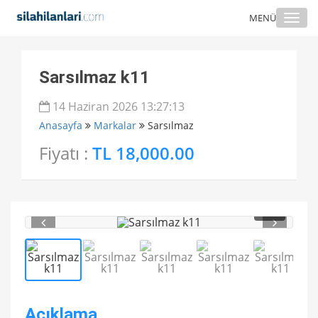
Togg
MENÜ
navi
Sarsılmaz k11
14 Haziran 2026 13:27:13
Anasayfa
Markalar
Sarsılmaz
Fiyatı :
TL 18,000.00
1
/ 5
Açıklama