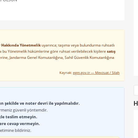
ler Hakkında Yönetmelik
uyarınca; taşıma veya bulundurma ruhsatlı
arını bu Yönetmelik hükümlerine göre ruhsat verilebilecek kişilere
satış
lerine, Jandarma Genel Komutanlığına, Sahil Güvenlik Komutanlığına
Kaynak:
egm.gov.tr — Mevzuat / Silah
H
 şekilde ve noter devri ile yapılmalıdır.
rmeniz güvenli yöntemdir.
kle teslim etmeyin.
lere cevap vermeyin.
timine bildiriniz.