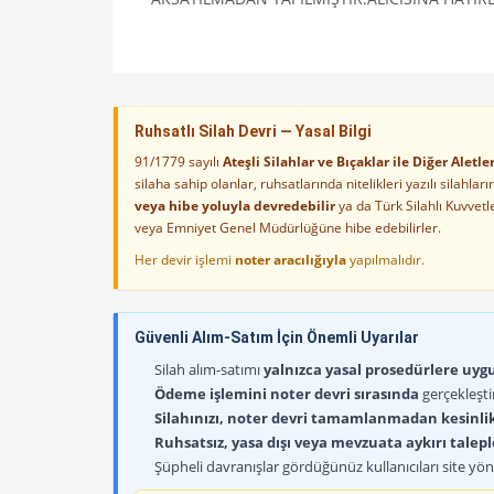
Ruhsatlı Silah Devri — Yasal Bilgi
91/1779 sayılı
Ateşli Silahlar ve Bıçaklar ile Diğer Alet
silaha sahip olanlar, ruhsatlarında nitelikleri yazılı silahl
veya hibe yoluyla devredebilir
ya da Türk Silahlı Kuvvet
veya Emniyet Genel Müdürlüğüne hibe edebilirler.
Her devir işlemi
noter aracılığıyla
yapılmalıdır.
Güvenli Alım-Satım İçin Önemli Uyarılar
Silah alım-satımı
yalnızca yasal prosedürlere uygun
Ödeme işlemini noter devri sırasında
gerçekleşti
Silahınızı, noter devri tamamlanmadan kesinli
Ruhsatsız, yasa dışı veya mevzuata aykırı talep
Şüpheli davranışlar gördüğünüz kullanıcıları site yöne