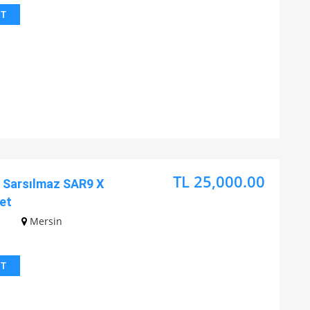
IT
TL 25,000.00
Sarsılmaz SAR9 X
et
z
Mersin
IT