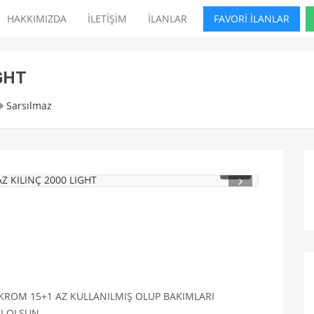
HAKKIMIZDA
İLETİŞİM
İLANLAR
FAVORİ İLANLAR
GHT
Sarsılmaz
1
/ 3
H KROM 15+1 AZ KULLANILMIŞ OLUP BAKIMLARI
LI OLSUN