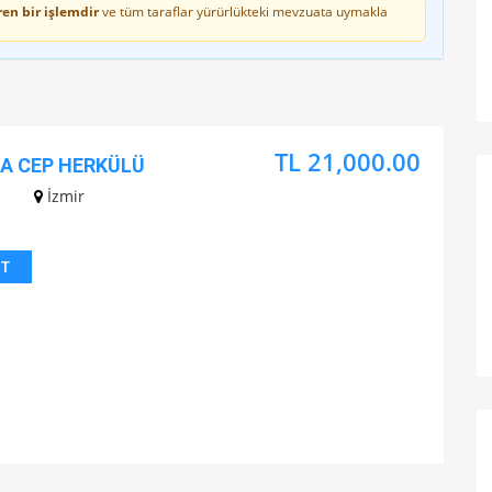
en bir işlemdir
ve tüm taraflar yürürlükteki mevzuata uymakla
TL 21,000.00
DA CEP HERKÜLÜ
z
İzmir
IT