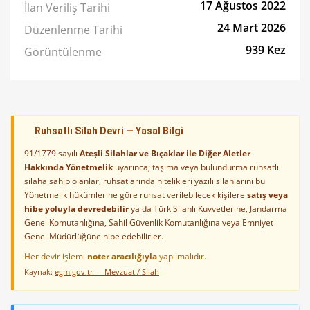
17 Ağustos 2022
İlan Veriliş Tarihi
24 Mart 2026
Düzenlenme Tarihi
939 Kez
Görüntülenme
Ruhsatlı Silah Devri — Yasal Bilgi
91/1779 sayılı
Ateşli Silahlar ve Bıçaklar ile Diğer Aletler
Hakkında Yönetmelik
uyarınca; taşıma veya bulundurma ruhsatlı
silaha sahip olanlar, ruhsatlarında nitelikleri yazılı silahlarını bu
Yönetmelik hükümlerine göre ruhsat verilebilecek kişilere
satış veya
hibe yoluyla devredebilir
ya da Türk Silahlı Kuvvetlerine, Jandarma
Genel Komutanlığına, Sahil Güvenlik Komutanlığına veya Emniyet
Genel Müdürlüğüne hibe edebilirler.
Her devir işlemi
noter aracılığıyla
yapılmalıdır.
Kaynak:
egm.gov.tr — Mevzuat / Silah