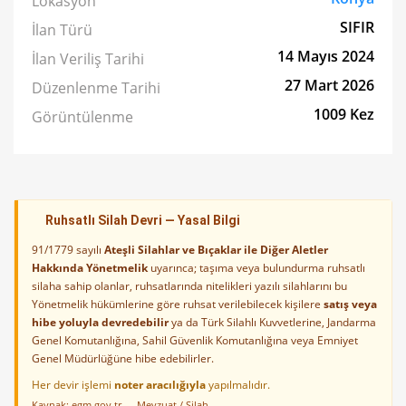
Lokasyon
SIFIR
İlan Türü
14 Mayıs 2024
İlan Veriliş Tarihi
27 Mart 2026
Düzenlenme Tarihi
1009 Kez
Görüntülenme
Ruhsatlı Silah Devri — Yasal Bilgi
91/1779 sayılı
Ateşli Silahlar ve Bıçaklar ile Diğer Aletler
Hakkında Yönetmelik
uyarınca; taşıma veya bulundurma ruhsatlı
silaha sahip olanlar, ruhsatlarında nitelikleri yazılı silahlarını bu
Yönetmelik hükümlerine göre ruhsat verilebilecek kişilere
satış veya
hibe yoluyla devredebilir
ya da Türk Silahlı Kuvvetlerine, Jandarma
Genel Komutanlığına, Sahil Güvenlik Komutanlığına veya Emniyet
Genel Müdürlüğüne hibe edebilirler.
Her devir işlemi
noter aracılığıyla
yapılmalıdır.
Kaynak:
egm.gov.tr — Mevzuat / Silah