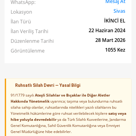
Mesaj At
WhatsApp:
Sivas
Lokasyon
İKİNCİ EL
İlan Türü
22 Haziran 2024
İlan Veriliş Tarihi
28 Mart 2026
Düzenlenme Tarihi
1055 Kez
Görüntülenme
Ruhsatlı Silah Devri — Yasal Bilgi
91/1779 sayılı
Ateşli Silahlar ve Bıçaklar ile Diğer Aletler
Hakkında Yönetmelik
uyarınca; taşıma veya bulundurma ruhsatlı
silaha sahip olanlar, ruhsatlarında nitelikleri yazılı silahlarını bu
Yönetmelik hükümlerine göre ruhsat verilebilecek kişilere
satış veya
hibe yoluyla devredebilir
ya da Türk Silahlı Kuvvetlerine, Jandarma
Genel Komutanlığına, Sahil Güvenlik Komutanlığına veya Emniyet
Genel Müdürlüğüne hibe edebilirler.