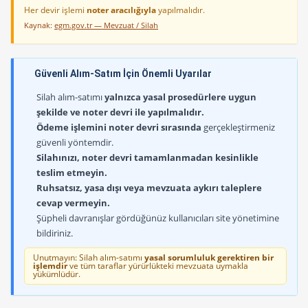
Her devir işlemi
noter aracılığıyla
yapılmalıdır.
Kaynak:
egm.gov.tr — Mevzuat / Silah
Güvenli Alım-Satım İçin Önemli Uyarılar
Silah alım-satımı
yalnızca yasal prosedürlere uygun
şekilde ve noter devri ile yapılmalıdır.
Ödeme işlemini noter devri sırasında
gerçekleştirmeniz
güvenli yöntemdir.
Silahınızı, noter devri tamamlanmadan kesinlikle
teslim etmeyin.
Ruhsatsız, yasa dışı veya mevzuata aykırı taleplere
cevap vermeyin.
Şüpheli davranışlar gördüğünüz kullanıcıları site yönetimine
bildiriniz.
Unutmayın: Silah alım-satımı
yasal sorumluluk gerektiren bir
işlemdir
ve tüm taraflar yürürlükteki mevzuata uymakla
yükümlüdür.