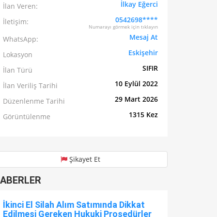
İlkay Eğerci
İlan Veren:
0542698****
İletişim:
Numarayı görmek için tıklayın
Mesaj At
WhatsApp:
Eskişehir
Lokasyon
SIFIR
İlan Türü
10 Eylül 2022
İlan Veriliş Tarihi
29 Mart 2026
Düzenlenme Tarihi
1315 Kez
Görüntülenme
Şikayet Et
ABERLER
İkinci El Silah Alım Satımında Dikkat
Edilmesi Gereken Hukuki Prosedürler