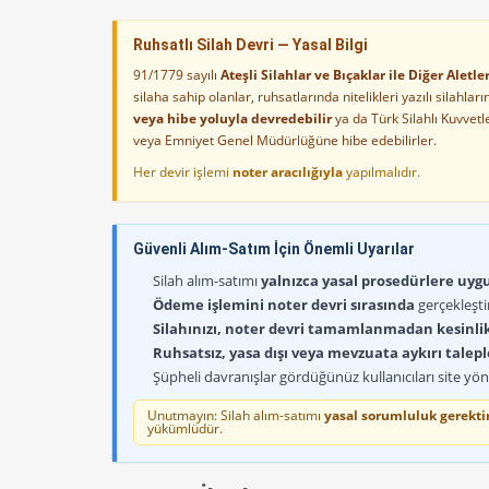
Ruhsatlı Silah Devri — Yasal Bilgi
91/1779 sayılı
Ateşli Silahlar ve Bıçaklar ile Diğer Alet
silaha sahip olanlar, ruhsatlarında nitelikleri yazılı silahl
veya hibe yoluyla devredebilir
ya da Türk Silahlı Kuvvet
veya Emniyet Genel Müdürlüğüne hibe edebilirler.
Her devir işlemi
noter aracılığıyla
yapılmalıdır.
Güvenli Alım-Satım İçin Önemli Uyarılar
Silah alım-satımı
yalnızca yasal prosedürlere uygun
Ödeme işlemini noter devri sırasında
gerçekleşti
Silahınızı, noter devri tamamlanmadan kesinli
Ruhsatsız, yasa dışı veya mevzuata aykırı talep
Şüpheli davranışlar gördüğünüz kullanıcıları site yöne
Unutmayın: Silah alım-satımı
yasal sorumluluk gerektir
yükümlüdür.