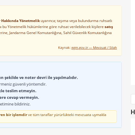
ler Hakkında Yönetmelik
uyarınca; taşıma veya bulundurma ruhsatlı
arını bu Yönetmelik hükümlerine göre ruhsat verilebilecek kişilere
satış
lerine, Jandarma Genel Komutanlığına, Sahil Güvenlik Komutanlığına
Kaynak:
egm.gov.tr — Mevzuat / Silah
 şekilde ve noter devri ile yapılmalıdır.
rmeniz güvenli yöntemdir.
kle teslim etmeyin.
lere cevap vermeyin.
timine bildiriniz.
H
en bir işlemdir
ve tüm taraflar yürürlükteki mevzuata uymakla