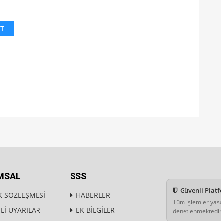
IT
MSAL
SSS
Güvenli Plat
K SÖZLEŞMESİ
HABERLER
Tüm işlemler yas
İ UYARILAR
EK BİLGİLER
denetlenmektedir