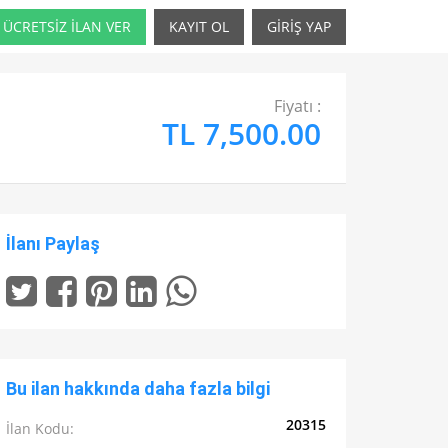
ÜCRETSİZ İLAN VER
KAYIT OL
GİRİŞ YAP
Fiyatı :
TL 7,500.00
İlanı Paylaş
Bu ilan hakkında daha fazla bilgi
20315
İlan Kodu: