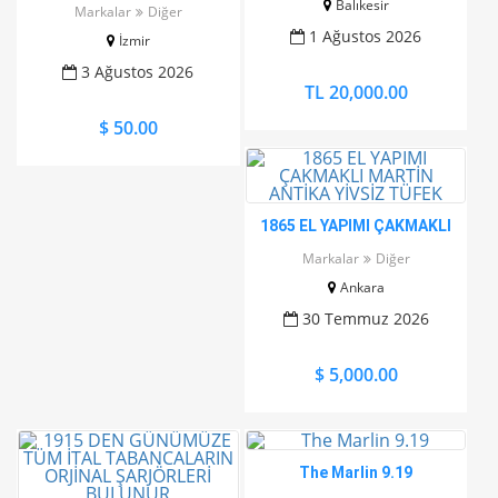
SİLAHLAR İÇİN HERTÜRLÜ
Balıkesir
Markalar
Diğer
ŞARJÖR, KABZE VE KILIF
1 Ağustos 2026
İzmir
BULUNUR
3 Ağustos 2026
TL 20,000.00
$ 50.00
1865 EL YAPIMI ÇAKMAKLI
MARTİN ANTİKA YİVSİZ
Markalar
Diğer
TÜFEK
Ankara
30 Temmuz 2026
$ 5,000.00
The Marlin 9.19