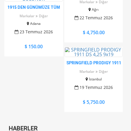
Markalar
Diğer
1915 DEN GÜNÜMÜZE TÜM
Ağrı
İTAL TABANCALARIN
Markalar
Diğer
22 Temmuz 2026
ORJİNAL ŞARJÖRLERİ
Adana
BULUNUR
23 Temmuz 2026
$ 4,750.00
$ 150.00
SPRINGFIELD PRODIGY 1911
DS 4,25 9x19
Markalar
Diğer
İstanbul
19 Temmuz 2026
$ 5,750.00
HABERLER