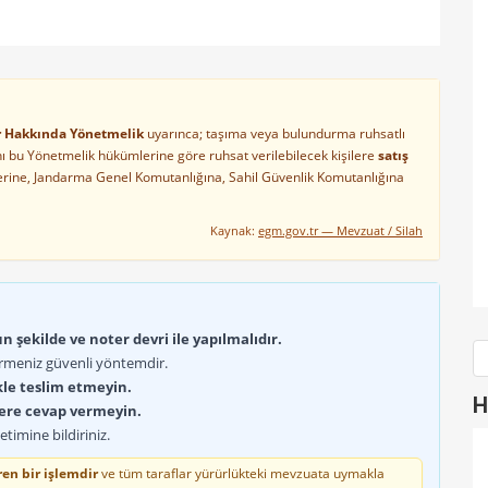
ler Hakkında Yönetmelik
uyarınca; taşıma veya bulundurma ruhsatlı
arını bu Yönetmelik hükümlerine göre ruhsat verilebilecek kişilere
satış
lerine, Jandarma Genel Komutanlığına, Sahil Güvenlik Komutanlığına
Kaynak:
egm.gov.tr — Mevzuat / Silah
 şekilde ve noter devri ile yapılmalıdır.
rmeniz güvenli yöntemdir.
kle teslim etmeyin.
H
lere cevap vermeyin.
timine bildiriniz.
en bir işlemdir
ve tüm taraflar yürürlükteki mevzuata uymakla