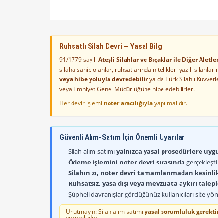
Ruhsatlı Silah Devri — Yasal Bilgi
91/1779 sayılı
Ateşli Silahlar ve Bıçaklar ile Diğer Alet
silaha sahip olanlar, ruhsatlarında nitelikleri yazılı silahl
veya hibe yoluyla devredebilir
ya da Türk Silahlı Kuvvet
veya Emniyet Genel Müdürlüğüne hibe edebilirler.
Her devir işlemi
noter aracılığıyla
yapılmalıdır.
Güvenli Alım-Satım İçin Önemli Uyarılar
Silah alım-satımı
yalnızca yasal prosedürlere uygun
Ödeme işlemini noter devri sırasında
gerçekleşti
Silahınızı, noter devri tamamlanmadan kesinli
Ruhsatsız, yasa dışı veya mevzuata aykırı talep
Şüpheli davranışlar gördüğünüz kullanıcıları site yöne
Unutmayın: Silah alım-satımı
yasal sorumluluk gerektir
yükümlüdür.