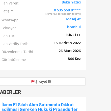
Bekir Yazıcı
İlan Veren:
0 535 558 8****
İletişim:
Numarayı görmek için tıklayın
Mesaj At
WhatsApp:
İstanbul
Lokasyon
İKİNCİ EL
İlan Türü
15 Haziran 2022
İlan Veriliş Tarihi
26 Mart 2026
Düzenlenme Tarihi
844 Kez
Görüntülenme
Şikayet Et
ABERLER
İkinci El Silah Alım Satımında Dikkat
Edilmesi Gereken Hukuki Prosedürler