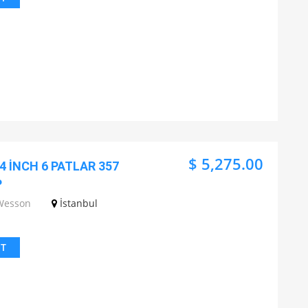
$ 5,275.00
 İNCH 6 PATLAR 357
P
Wesson
İstanbul
IT