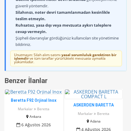
güvenli yöntemdir.
Silahınızı, noter devri tamamlanmadan kesinlikle
teslim etmeyin.
Ruhsatsız, yasa dışı veya mevzuata aykırı taleplere
cevap vermeyin.
Şüpheli davranışlar gördüğünüz kullanıcıları site yönetimine
bildiriniz.
Unutmayın: Silah alım-satımı
yasal sorumluluk gerektiren bir
işlemdir
ve tüm taraflar yürürlükteki mevzuata uymakla
yükümlüdür.
Benzer İlanlar
Beretta F92 Orjinal Inox
ASKERDEN BARETTA
Markalar
Beretta
COMPACT L
Markalar
Beretta
Ankara
Adana
6 Ağustos 2026
4 Ağustos 2026