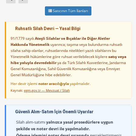
Satıcının Tüm İlanları
Ruhsatlı Silah Devri — Yasal Bilgi
91/1779 sayılı
Ateşli Silahlar ve Bıçaklar ile Diğer Aletler
Hakkında Yönetmelik
uyarınca; taşıma veya bulundurma ruhsatlı
silaha sahip olanlar, ruhsatlarında nitelikleri yazılı silahlarını bu
Yönetmelik hükümlerine göre ruhsat verilebilecek kişilere
satış veya
hibe yoluyla devredebilir
ya da Türk Silahlı Kuvvetlerine, Jandarma
Genel Komutanlığına, Sahil Güvenlik Komutanlığına veya Emniyet
Genel Müdürlüğüne hibe edebilirler.
Her devir işlemi
noter aracılığıyla
yapılmalıdır.
Kaynak:
egm.gov.tr — Mevzuat / Silah
Güvenli Alım-Satım İçin Önemli Uyarılar
Silah alım-satımı
yalnızca yasal prosedürlere uygun
şekilde ve noter devri ile yapılmalıdır.
Ödeme işlemini noter devri sırasında
gerçekleştirmeniz