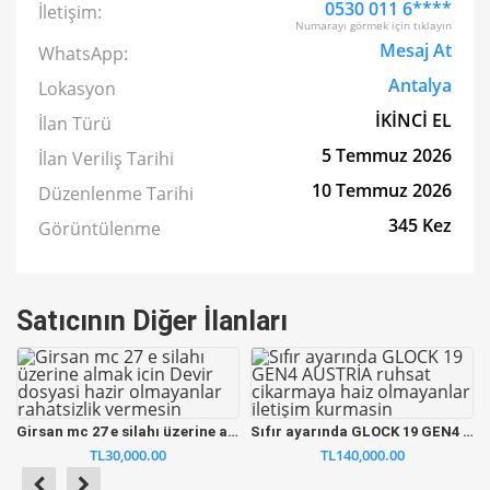
0530 011 6****
İletişim:
Numarayı görmek için tıklayın
Mesaj At
WhatsApp:
Antalya
Lokasyon
İKİNCİ EL
İlan Türü
5 Temmuz 2026
İlan Veriliş Tarihi
10 Temmuz 2026
Düzenlenme Tarihi
345 Kez
Görüntülenme
Satıcının Diğer İlanları
Girsan mc 27 e silahı üzerine almak icin Devir dosyasi hazir olmayanlar rahatsizlik vermesin
Sıfır ayarında GLOCK 19 GEN4 AUSTRİA ruhsat cikarmaya haiz olmayanlar iletişim kurmasin
TL30,000.00
TL140,000.00