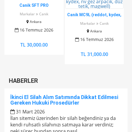
Canik SFT PRO
Markalar
Canik
Canik MC9L (reddot, kydex,
nv gez arpacık, düz tetik,
Ankara
Markalar
Canik
magwell)
16 Temmuz 2026
Ankara
16 Temmuz 2026
TL 30,000.00
TL 31,000.00
HABERLER
İkinci El Silah Alım Satımında Dikkat Edilmesi
Gereken Hukuki Prosedürler
31 Mart 2026
İlan sitemiz üzerinden bir silah beğendiniz ya da
kendi ruhsatlı silahınızı satmaya karar verdiniz;
peki süreç bundan sonra nasıl...