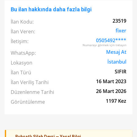
Bu ilan hakkında daha fazla bilgi
23519
İlan Kodu:
fixer
İlan Veren:
0505492****
İletişim:
Numarayı görmek için tıklayın
Mesaj At
WhatsApp:
İstanbul
Lokasyon
SIFIR
İlan Türü
16 Mart 2023
İlan Veriliş Tarihi
26 Mart 2026
Düzenlenme Tarihi
1197 Kez
Görüntülenme
Ruhsatlı Silah Devri — Yasal Bilgi