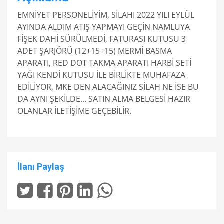
EMNİYET PERSONELİYİM, SİLAHI 2022 YILI EYLÜL
AYINDA ALDIM ATIŞ YAPMAYI GEÇİN NAMLUYA
FİŞEK DAHİ SÜRÜLMEDİ, FATURASI KUTUSU 3
ADET ŞARJÖRÜ (12+15+15) MERMİ BASMA
APARATI, RED DOT TAKMA APARATI HARBİ SETİ
YAĞI KENDİ KUTUSU İLE BİRLİKTE MUHAFAZA
EDİLİYOR, MKE DEN ALACAĞINIZ SİLAH NE İSE BU
DA AYNI ŞEKİLDE... SATIN ALMA BELGESİ HAZIR
OLANLAR İLETİŞİME GEÇEBİLİR.
İlanı Paylaş