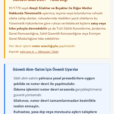
91/1779 sayılı
Ateşli Silahlar ve Bıçaklar ile Diğer Aletler
Hakkında Yönetmelik
uyarınca; taşıma veya bulundurma ruhsatlı
silaha sahip olanlar, ruhsatlarında nitelikleri yazılı silahlarını bu
Yönetmelik hükümlerine göre ruhsat verilebilecek kişilere
satış veya
hibe yoluyla devredebilir
ya da Türk Silahlı Kuvvetlerine, Jandarma
Genel Komutanlığına, Sahil Güvenlik Komutanlığına veya Emniyet
Genel Müdürlüğüne hibe edebilirler.
Her devir işlemi
noter aracılığıyla
yapılmalıdır.
Kaynak:
egm.gov.tr — Mevzuat / Silah
Güvenli Alım-Satım İçin Önemli Uyarılar
Silah alım-satımı
yalnızca yasal prosedürlere uygun
şekilde ve noter devri ile yapılmalıdır.
Ödeme işlemini noter devri sırasında
gerçekleştirmeniz
güvenli yöntemdir.
Silahınızı, noter devri tamamlanmadan kesinlikle
teslim etmeyin.
Ruhsatsız, yasa dışı veya mevzuata aykırı taleplere