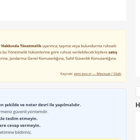
ler Hakkında Yönetmelik
uyarınca; taşıma veya bulundurma ruhsatlı
arını bu Yönetmelik hükümlerine göre ruhsat verilebilecek kişilere
satış
lerine, Jandarma Genel Komutanlığına, Sahil Güvenlik Komutanlığına
Kaynak:
egm.gov.tr — Mevzuat / Silah
H
 şekilde ve noter devri ile yapılmalıdır.
rmeniz güvenli yöntemdir.
kle teslim etmeyin.
lere cevap vermeyin.
timine bildiriniz.