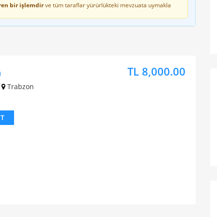
en bir işlemdir
ve tüm taraflar yürürlükteki mevzuata uymakla
TL 8,000.00
n
Trabzon
IT