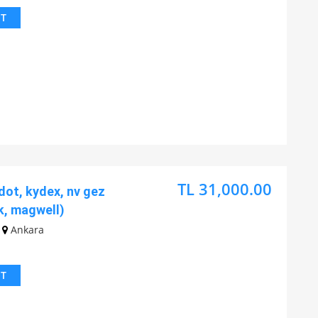
IT
TL 31,000.00
ot, kydex, nv gez
k, magwell)
Ankara
IT