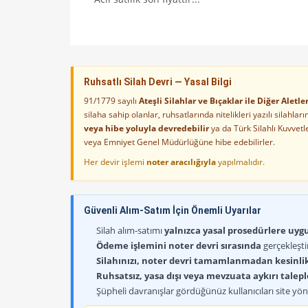
Ruhsatlı Silah Devri — Yasal Bilgi
91/1779 sayılı
Ateşli Silahlar ve Bıçaklar ile Diğer Alet
silaha sahip olanlar, ruhsatlarında nitelikleri yazılı silahl
veya hibe yoluyla devredebilir
ya da Türk Silahlı Kuvvet
veya Emniyet Genel Müdürlüğüne hibe edebilirler.
Her devir işlemi
noter aracılığıyla
yapılmalıdır.
Güvenli Alım-Satım İçin Önemli Uyarılar
Silah alım-satımı
yalnızca yasal prosedürlere uygun
Ödeme işlemini noter devri sırasında
gerçekleşti
Silahınızı, noter devri tamamlanmadan kesinli
Ruhsatsız, yasa dışı veya mevzuata aykırı talep
Şüpheli davranışlar gördüğünüz kullanıcıları site yöne