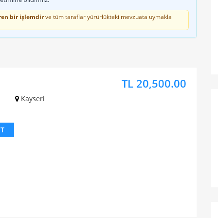
en bir işlemdir
ve tüm taraflar yürürlükteki mevzuata uymakla
TL 20,500.00
z
Kayseri
IT