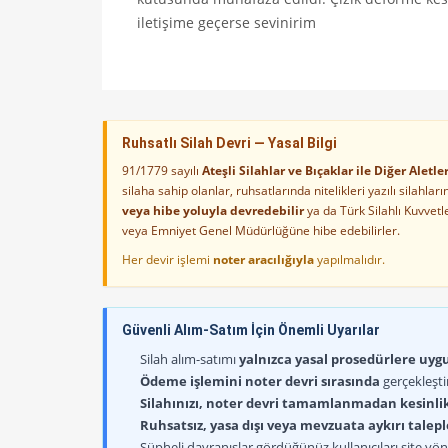
iletişime geçerse sevinirim
Ruhsatlı Silah Devri — Yasal Bilgi
91/1779 sayılı
Ateşli Silahlar ve Bıçaklar ile Diğer Alet
silaha sahip olanlar, ruhsatlarında nitelikleri yazılı silahl
veya hibe yoluyla devredebilir
ya da Türk Silahlı Kuvvet
veya Emniyet Genel Müdürlüğüne hibe edebilirler.
Her devir işlemi
noter aracılığıyla
yapılmalıdır.
Güvenli Alım-Satım İçin Önemli Uyarılar
Silah alım-satımı
yalnızca yasal prosedürlere uygun
Ödeme işlemini noter devri sırasında
gerçekleşti
Silahınızı, noter devri tamamlanmadan kesinli
Ruhsatsız, yasa dışı veya mevzuata aykırı talep
Şüpheli davranışlar gördüğünüz kullanıcıları site yöne