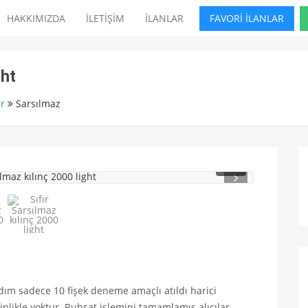
HAKKIMIZDA
İLETİŞİM
İLANLAR
FAVORİ İLANLAR
ght
r
Sarsılmaz
1
/ 5
m sadece 10 fişek deneme amaçlı atıldı harici
nlikle yoktur. Ruhsat işlemini tamamlamış alıcılar