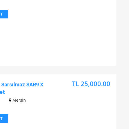
IT
TL 25,000.00
Sarsılmaz SAR9 X
et
z
Mersin
IT