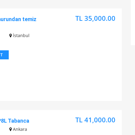
TL 35,000.00
murundan temiz
z
İstanbul
IT
TL 41,000.00
P8L Tabanca
z
Ankara