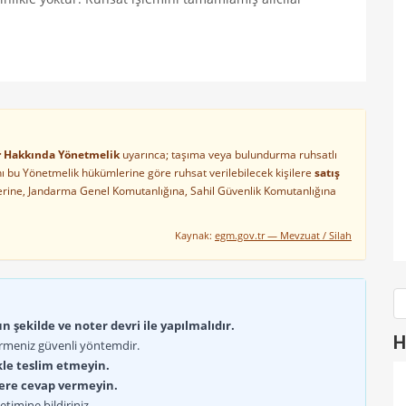
ler Hakkında Yönetmelik
uyarınca; taşıma veya bulundurma ruhsatlı
arını bu Yönetmelik hükümlerine göre ruhsat verilebilecek kişilere
satış
lerine, Jandarma Genel Komutanlığına, Sahil Güvenlik Komutanlığına
Kaynak:
egm.gov.tr — Mevzuat / Silah
 şekilde ve noter devri ile yapılmalıdır.
H
rmeniz güvenli yöntemdir.
kle teslim etmeyin.
lere cevap vermeyin.
timine bildiriniz.