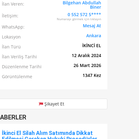
Bilgehan Abdullah
İlan Veren:
Biner
0 552 572 5****
İletişim:
Numarayı görmek için tıklayın
Mesaj At
WhatsApp:
Ankara
Lokasyon
İKİNCİ EL
İlan Türü
12 Aralık 2024
İlan Veriliş Tarihi
26 Mart 2026
Düzenlenme Tarihi
1347 Kez
Görüntülenme
Şikayet Et
ABERLER
İkinci El Silah Alım Satımında Dikkat
Edilmesi Gereken Hukuki Prosedürler