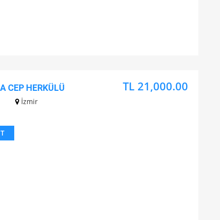
TL 21,000.00
DA CEP HERKÜLÜ
z
İzmir
IT