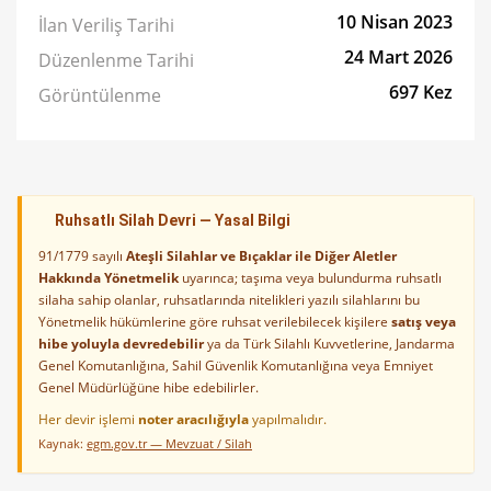
10 Nisan 2023
İlan Veriliş Tarihi
24 Mart 2026
Düzenlenme Tarihi
697 Kez
Görüntülenme
Ruhsatlı Silah Devri — Yasal Bilgi
91/1779 sayılı
Ateşli Silahlar ve Bıçaklar ile Diğer Aletler
Hakkında Yönetmelik
uyarınca; taşıma veya bulundurma ruhsatlı
silaha sahip olanlar, ruhsatlarında nitelikleri yazılı silahlarını bu
Yönetmelik hükümlerine göre ruhsat verilebilecek kişilere
satış veya
hibe yoluyla devredebilir
ya da Türk Silahlı Kuvvetlerine, Jandarma
Genel Komutanlığına, Sahil Güvenlik Komutanlığına veya Emniyet
Genel Müdürlüğüne hibe edebilirler.
Her devir işlemi
noter aracılığıyla
yapılmalıdır.
Kaynak:
egm.gov.tr — Mevzuat / Silah