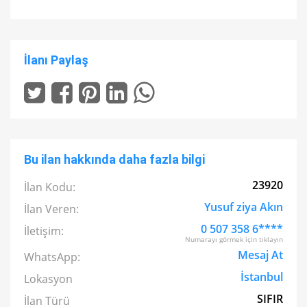
İlanı Paylaş
Bu ilan hakkında daha fazla bilgi
23920
İlan Kodu:
Yusuf ziya Akın
İlan Veren:
0 507 358 6****
İletişim:
Numarayı görmek için tıklayın
Mesaj At
WhatsApp:
İstanbul
Lokasyon
SIFIR
İlan Türü