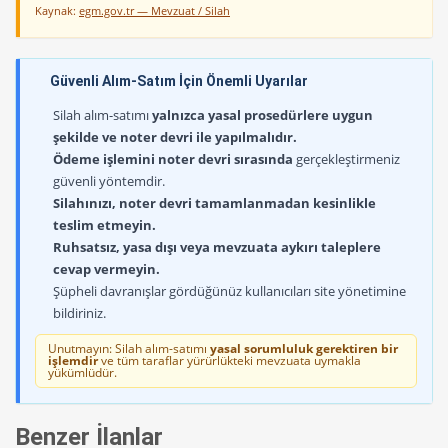
Kaynak:
egm.gov.tr — Mevzuat / Silah
Güvenli Alım-Satım İçin Önemli Uyarılar
Silah alım-satımı
yalnızca yasal prosedürlere uygun
şekilde ve noter devri ile yapılmalıdır.
Ödeme işlemini noter devri sırasında
gerçekleştirmeniz
güvenli yöntemdir.
Silahınızı, noter devri tamamlanmadan kesinlikle
teslim etmeyin.
Ruhsatsız, yasa dışı veya mevzuata aykırı taleplere
cevap vermeyin.
Şüpheli davranışlar gördüğünüz kullanıcıları site yönetimine
bildiriniz.
Unutmayın: Silah alım-satımı
yasal sorumluluk gerektiren bir
işlemdir
ve tüm taraflar yürürlükteki mevzuata uymakla
yükümlüdür.
Benzer İlanlar