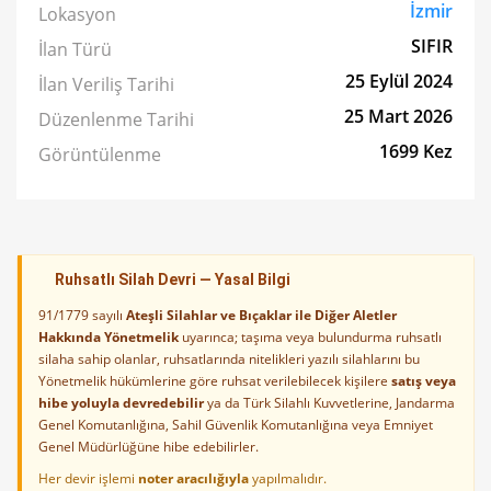
İzmir
Lokasyon
SIFIR
İlan Türü
25 Eylül 2024
İlan Veriliş Tarihi
25 Mart 2026
Düzenlenme Tarihi
1699 Kez
Görüntülenme
Ruhsatlı Silah Devri — Yasal Bilgi
91/1779 sayılı
Ateşli Silahlar ve Bıçaklar ile Diğer Aletler
Hakkında Yönetmelik
uyarınca; taşıma veya bulundurma ruhsatlı
silaha sahip olanlar, ruhsatlarında nitelikleri yazılı silahlarını bu
Yönetmelik hükümlerine göre ruhsat verilebilecek kişilere
satış veya
hibe yoluyla devredebilir
ya da Türk Silahlı Kuvvetlerine, Jandarma
Genel Komutanlığına, Sahil Güvenlik Komutanlığına veya Emniyet
Genel Müdürlüğüne hibe edebilirler.
Her devir işlemi
noter aracılığıyla
yapılmalıdır.