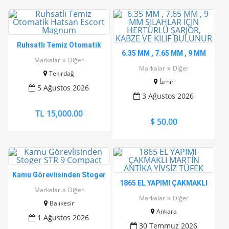
Ruhsatlı Temiz Otomatik
6.35 MM , 7.65 MM , 9 MM
Hatsan Escort Magnum
Markalar
Diğer
SİLAHLAR İÇİN HERTÜRLÜ
Markalar
Diğer
Tekirdağ
ŞARJÖR, KABZE VE KILIF
İzmir
BULUNUR
5 Ağustos 2026
3 Ağustos 2026
TL 15,000.00
$ 50.00
Kamu Görevlisinden Stoger
1865 EL YAPIMI ÇAKMAKLI
STR 9 Compact
Markalar
Diğer
MARTİN ANTİKA YİVSİZ
Markalar
Diğer
Balıkesir
TÜFEK
Ankara
1 Ağustos 2026
30 Temmuz 2026