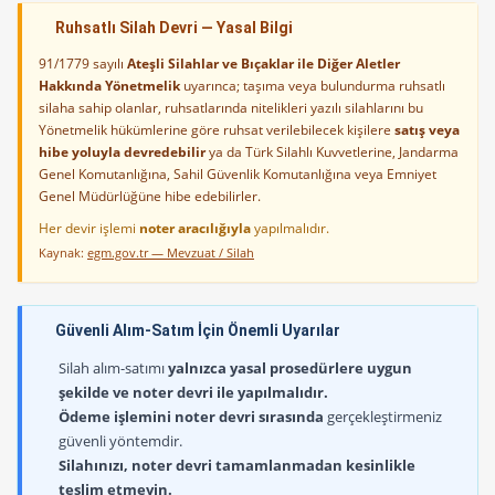
Ruhsatlı Silah Devri — Yasal Bilgi
91/1779 sayılı
Ateşli Silahlar ve Bıçaklar ile Diğer Aletler
Hakkında Yönetmelik
uyarınca; taşıma veya bulundurma ruhsatlı
silaha sahip olanlar, ruhsatlarında nitelikleri yazılı silahlarını bu
Yönetmelik hükümlerine göre ruhsat verilebilecek kişilere
satış veya
hibe yoluyla devredebilir
ya da Türk Silahlı Kuvvetlerine, Jandarma
Genel Komutanlığına, Sahil Güvenlik Komutanlığına veya Emniyet
Genel Müdürlüğüne hibe edebilirler.
Her devir işlemi
noter aracılığıyla
yapılmalıdır.
Kaynak:
egm.gov.tr — Mevzuat / Silah
Güvenli Alım-Satım İçin Önemli Uyarılar
Silah alım-satımı
yalnızca yasal prosedürlere uygun
şekilde ve noter devri ile yapılmalıdır.
Ödeme işlemini noter devri sırasında
gerçekleştirmeniz
güvenli yöntemdir.
Silahınızı, noter devri tamamlanmadan kesinlikle
teslim etmeyin.