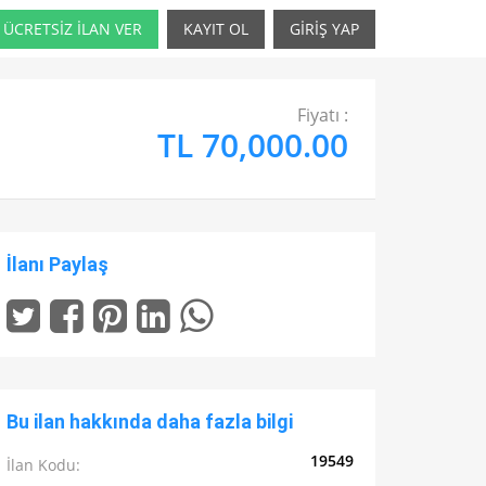
ÜCRETSİZ İLAN VER
KAYIT OL
GİRİŞ YAP
Fiyatı :
TL 70,000.00
İlanı Paylaş
Bu ilan hakkında daha fazla bilgi
19549
İlan Kodu: