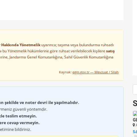
ler Hakkında Yönetmelik
uyarınca; taşıma veya bulundurma ruhsatlı
arını bu Yönetmelik hükümlerine göre ruhsat verilebilecek kişilere
satış
lerine, Jandarma Genel Komutanlığına, Sahil Güvenlik Komutanlığına
Kaynak:
egm.gov.tr — Mevzuat / Silah
S
 şekilde ve noter devri ile yapılmalıdır.
rmeniz güvenli yöntemdir.
kle teslim etmeyin.
G
lere cevap vermeyin.
timine bildiriniz.
$