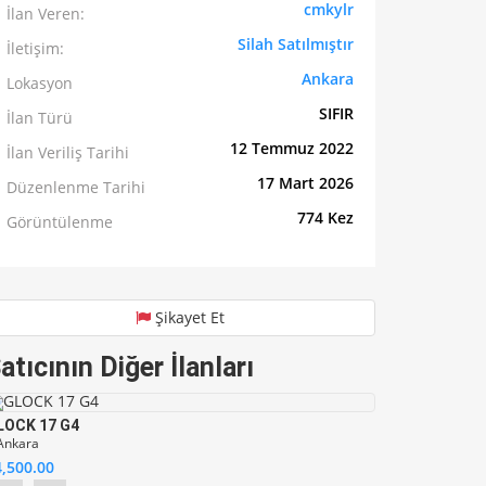
cmkylr
İlan Veren:
Silah Satılmıştır
İletişim:
Ankara
Lokasyon
SIFIR
İlan Türü
12 Temmuz 2022
İlan Veriliş Tarihi
17 Mart 2026
Düzenlenme Tarihi
774 Kez
Görüntülenme
Şikayet Et
atıcının Diğer İlanları
LOCK 17 G4
Ankara
4,500.00