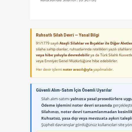
Ruhsatlı Silah Devri — Yasal Bilgi
91/1779 sayılı
Ateşli Silahlar ve Bıçaklar ile Diğer Alet
silaha sahip olanlar, ruhsatlarında nitelikleri yazılı silahl
veya hibe yoluyla devredebilir
ya da Türk Silahlı Kuvvet
veya Emniyet Genel Müdürlüğüne hibe edebilirler.
Her devir işlemi
noter aracılığıyla
yapılmalıdır.
Güvenli Alım-Satım İçin Önemli Uyarılar
Silah alım-satımı
yalnızca yasal prosedürlere uygun
Ödeme işlemini noter devri sırasında
gerçekleşti
Silahınızı, noter devri tamamlanmadan kesinli
Ruhsatsız, yasa dışı veya mevzuata aykırı talep
Şüpheli davranışlar gördüğünüz kullanıcıları site yöne