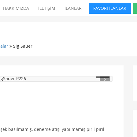
HAKKIMIZDA
İLETİŞİM
İLANLAR
FAVORİ İLANLAR
alar
Sig Sauer
1
/ 2
işek basılmamış, deneme atışı yapılmamış pırıl pırıl