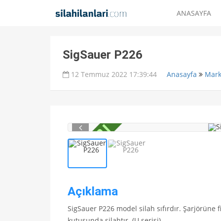
ANASAYFA
SigSauer P226
12 Temmuz 2022 17:39:44
Anasayfa
Mark
Açıklama
SigSauer P226 model silah sıfırdır. Şarjörüne f
kutusunda silahtır. (U serisi)