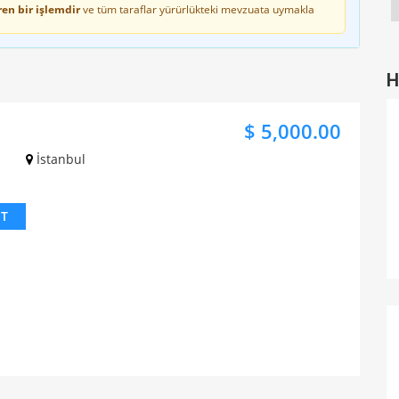
en bir işlemdir
ve tüm taraflar yürürlükteki mevzuata uymakla
H
$ 5,000.00
İstanbul
IT