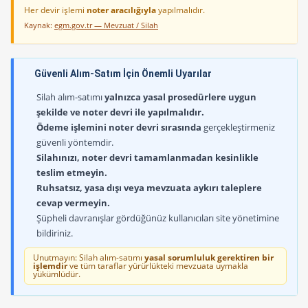
Her devir işlemi
noter aracılığıyla
yapılmalıdır.
Kaynak:
egm.gov.tr — Mevzuat / Silah
Güvenli Alım-Satım İçin Önemli Uyarılar
Silah alım-satımı
yalnızca yasal prosedürlere uygun
şekilde ve noter devri ile yapılmalıdır.
Ödeme işlemini noter devri sırasında
gerçekleştirmeniz
güvenli yöntemdir.
Silahınızı, noter devri tamamlanmadan kesinlikle
teslim etmeyin.
Ruhsatsız, yasa dışı veya mevzuata aykırı taleplere
cevap vermeyin.
Şüpheli davranışlar gördüğünüz kullanıcıları site yönetimine
bildiriniz.
Unutmayın: Silah alım-satımı
yasal sorumluluk gerektiren bir
işlemdir
ve tüm taraflar yürürlükteki mevzuata uymakla
yükümlüdür.