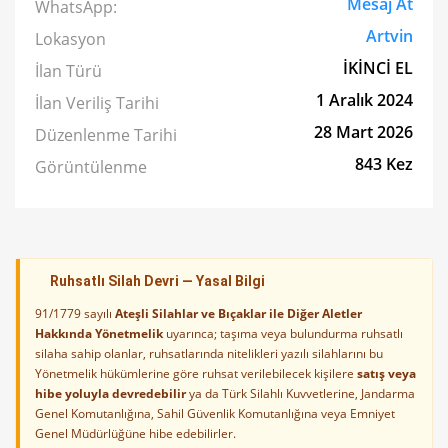
Mesaj At
WhatsApp:
Artvin
Lokasyon
İKİNCİ EL
İlan Türü
1 Aralık 2024
İlan Veriliş Tarihi
28 Mart 2026
Düzenlenme Tarihi
843 Kez
Görüntülenme
Ruhsatlı Silah Devri — Yasal Bilgi
91/1779 sayılı
Ateşli Silahlar ve Bıçaklar ile Diğer Aletler
Hakkında Yönetmelik
uyarınca; taşıma veya bulundurma ruhsatlı
silaha sahip olanlar, ruhsatlarında nitelikleri yazılı silahlarını bu
Yönetmelik hükümlerine göre ruhsat verilebilecek kişilere
satış veya
hibe yoluyla devredebilir
ya da Türk Silahlı Kuvvetlerine, Jandarma
Genel Komutanlığına, Sahil Güvenlik Komutanlığına veya Emniyet
Genel Müdürlüğüne hibe edebilirler.