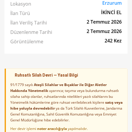
Erzurum
Lokasyon
İKİNCİ EL
İlan Türü
2 Temmuz 2026
İlan Veriliş Tarihi
2 Temmuz 2026
Düzenlenme Tarihi
242 Kez
Görüntülenme
Ruhsatlı Silah Devri — Yasal Bilgi
91/1779 sayılı
Ateşli Silahlar ve Bıçaklar ile Diğer Aletler
Hakkında Yönetmelik
uyarınca; taşıma veya bulundurma ruhsatlı
silaha sahip olanlar, ruhsatlarında nitelikleri yazılı silahlarını bu
Yönetmelik hükümlerine göre ruhsat verilebilecek kişilere
satış veya
hibe yoluyla devredebilir
ya da Türk Silahlı Kuvvetlerine, Jandarma
Genel Komutanlığına, Sahil Güvenlik Komutanlığına veya Emniyet
Genel Müdürlüğüne hibe edebilirler.
Her devir işlemi
noter aracılığıyla
yapılmalıdır.