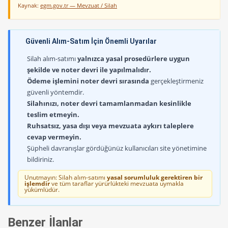
Kaynak:
egm.gov.tr — Mevzuat / Silah
Güvenli Alım-Satım İçin Önemli Uyarılar
Silah alım-satımı
yalnızca yasal prosedürlere uygun
şekilde ve noter devri ile yapılmalıdır.
Ödeme işlemini noter devri sırasında
gerçekleştirmeniz
güvenli yöntemdir.
Silahınızı, noter devri tamamlanmadan kesinlikle
teslim etmeyin.
Ruhsatsız, yasa dışı veya mevzuata aykırı taleplere
cevap vermeyin.
Şüpheli davranışlar gördüğünüz kullanıcıları site yönetimine
bildiriniz.
Unutmayın: Silah alım-satımı
yasal sorumluluk gerektiren bir
işlemdir
ve tüm taraflar yürürlükteki mevzuata uymakla
yükümlüdür.
Benzer İlanlar