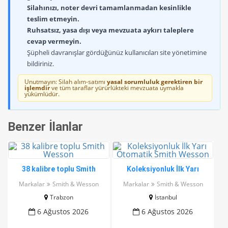
Silahınızı, noter devri tamamlanmadan kesinlikle
teslim etmeyin.
Ruhsatsız, yasa dışı veya mevzuata aykırı taleplere
cevap vermeyin.
Şüpheli davranışlar gördüğünüz kullanıcıları site yönetimine
bildiriniz.
Unutmayın: Silah alım-satımı
yasal sorumluluk gerektiren bir
işlemdir
ve tüm taraflar yürürlükteki mevzuata uymakla
yükümlüdür.
Benzer İlanlar
38 kalibre toplu Smith
Koleksiyonluk İlk Yarı
Wesson
Otomatik Smith Wesson
Markalar
Smith & Wesson
Markalar
Smith & Wesson
Trabzon
İstanbul
6 Ağustos 2026
6 Ağustos 2026