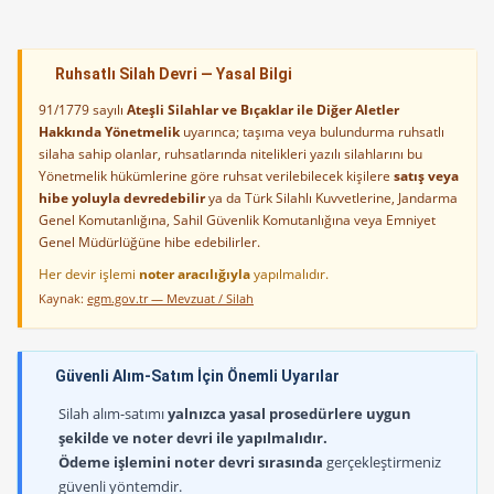
Ruhsatlı Silah Devri — Yasal Bilgi
91/1779 sayılı
Ateşli Silahlar ve Bıçaklar ile Diğer Aletler
Hakkında Yönetmelik
uyarınca; taşıma veya bulundurma ruhsatlı
silaha sahip olanlar, ruhsatlarında nitelikleri yazılı silahlarını bu
Yönetmelik hükümlerine göre ruhsat verilebilecek kişilere
satış veya
hibe yoluyla devredebilir
ya da Türk Silahlı Kuvvetlerine, Jandarma
Genel Komutanlığına, Sahil Güvenlik Komutanlığına veya Emniyet
Genel Müdürlüğüne hibe edebilirler.
Her devir işlemi
noter aracılığıyla
yapılmalıdır.
Kaynak:
egm.gov.tr — Mevzuat / Silah
Güvenli Alım-Satım İçin Önemli Uyarılar
Silah alım-satımı
yalnızca yasal prosedürlere uygun
şekilde ve noter devri ile yapılmalıdır.
Ödeme işlemini noter devri sırasında
gerçekleştirmeniz
güvenli yöntemdir.