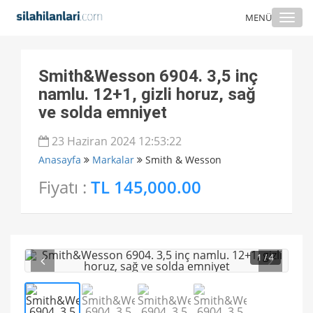
Togg
MENÜ
navi
Smith&Wesson 6904. 3,5 inç
namlu. 12+1, gizli horuz, sağ
ve solda emniyet
23 Haziran 2024 12:53:22
Anasayfa
Markalar
Smith & Wesson
Fiyatı :
TL 145,000.00
1
/ 4