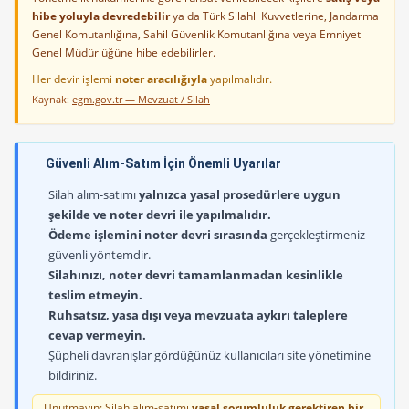
hibe yoluyla devredebilir
ya da Türk Silahlı Kuvvetlerine, Jandarma
Genel Komutanlığına, Sahil Güvenlik Komutanlığına veya Emniyet
Genel Müdürlüğüne hibe edebilirler.
Her devir işlemi
noter aracılığıyla
yapılmalıdır.
Kaynak:
egm.gov.tr — Mevzuat / Silah
Güvenli Alım-Satım İçin Önemli Uyarılar
Silah alım-satımı
yalnızca yasal prosedürlere uygun
şekilde ve noter devri ile yapılmalıdır.
Ödeme işlemini noter devri sırasında
gerçekleştirmeniz
güvenli yöntemdir.
Silahınızı, noter devri tamamlanmadan kesinlikle
teslim etmeyin.
Ruhsatsız, yasa dışı veya mevzuata aykırı taleplere
cevap vermeyin.
Şüpheli davranışlar gördüğünüz kullanıcıları site yönetimine
bildiriniz.
Unutmayın: Silah alım-satımı
yasal sorumluluk gerektiren bir