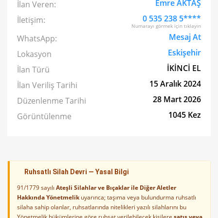
Emre AKTAŞ
İlan Veren:
0 535 238 5****
İletişim:
Numarayı görmek için tıklayın
Mesaj At
WhatsApp:
Eskişehir
Lokasyon
İKİNCİ EL
İlan Türü
15 Aralık 2024
İlan Veriliş Tarihi
28 Mart 2026
Düzenlenme Tarihi
1045 Kez
Görüntülenme
Ruhsatlı Silah Devri — Yasal Bilgi
91/1779 sayılı
Ateşli Silahlar ve Bıçaklar ile Diğer Aletler
Hakkında Yönetmelik
uyarınca; taşıma veya bulundurma ruhsatlı
silaha sahip olanlar, ruhsatlarında nitelikleri yazılı silahlarını bu
Yönetmelik hükümlerine göre ruhsat verilebilecek kişilere
satış veya