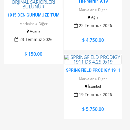
The Marlin 9.19
Markalar
Diğer
1915 DEN GÜNÜMÜZE TÜM
Ağrı
İTAL TABANCALARIN
Markalar
Diğer
22 Temmuz 2026
ORJİNAL ŞARJÖRLERİ
Adana
BULUNUR
23 Temmuz 2026
$ 4,750.00
$ 150.00
SPRINGFIELD PRODIGY 1911
DS 4,25 9x19
Markalar
Diğer
İstanbul
19 Temmuz 2026
$ 5,750.00