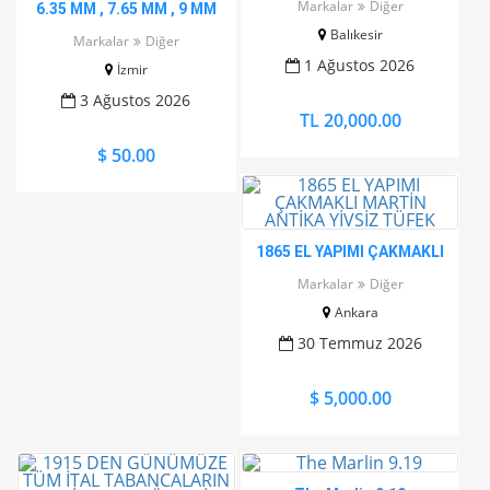
Markalar
Diğer
6.35 MM , 7.65 MM , 9 MM
SİLAHLAR İÇİN HERTÜRLÜ
Balıkesir
Markalar
Diğer
ŞARJÖR, KABZE VE KILIF
1 Ağustos 2026
İzmir
BULUNUR
3 Ağustos 2026
TL 20,000.00
$ 50.00
1865 EL YAPIMI ÇAKMAKLI
MARTİN ANTİKA YİVSİZ
Markalar
Diğer
TÜFEK
Ankara
30 Temmuz 2026
$ 5,000.00