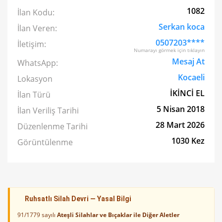
1082
İlan Kodu:
Serkan koca
İlan Veren:
0507203****
İletişim:
Numarayı görmek için tıklayın
Mesaj At
WhatsApp:
Kocaeli
Lokasyon
İKİNCİ EL
İlan Türü
5 Nisan 2018
İlan Veriliş Tarihi
28 Mart 2026
Düzenlenme Tarihi
1030 Kez
Görüntülenme
Ruhsatlı Silah Devri — Yasal Bilgi
91/1779 sayılı
Ateşli Silahlar ve Bıçaklar ile Diğer Aletler