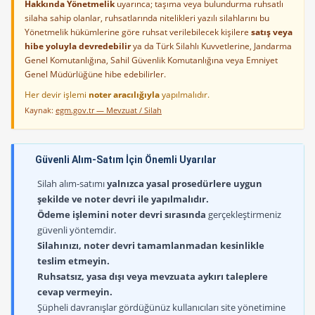
Hakkında Yönetmelik
uyarınca; taşıma veya bulundurma ruhsatlı
silaha sahip olanlar, ruhsatlarında nitelikleri yazılı silahlarını bu
Yönetmelik hükümlerine göre ruhsat verilebilecek kişilere
satış veya
hibe yoluyla devredebilir
ya da Türk Silahlı Kuvvetlerine, Jandarma
Genel Komutanlığına, Sahil Güvenlik Komutanlığına veya Emniyet
Genel Müdürlüğüne hibe edebilirler.
Her devir işlemi
noter aracılığıyla
yapılmalıdır.
Kaynak:
egm.gov.tr — Mevzuat / Silah
Güvenli Alım-Satım İçin Önemli Uyarılar
Silah alım-satımı
yalnızca yasal prosedürlere uygun
şekilde ve noter devri ile yapılmalıdır.
Ödeme işlemini noter devri sırasında
gerçekleştirmeniz
güvenli yöntemdir.
Silahınızı, noter devri tamamlanmadan kesinlikle
teslim etmeyin.
Ruhsatsız, yasa dışı veya mevzuata aykırı taleplere
cevap vermeyin.
Şüpheli davranışlar gördüğünüz kullanıcıları site yönetimine