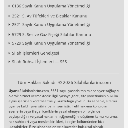
6136 Sayılı Kanun Uygulama Yönetmeliği
2521 S. Av Tüfekleri ve Bıçaklar Kanunu
2521 Sayılı Kanun Uygulama Yönetmeliği
5729 S. Ses ve Gaz Fişeği Silahlar Kanunu
5729 Sayılı Kanun Uygulama Yönetmeliği
Silah İşlemleri Genelgesi
Silah Ruhsat İşlemleri — SSS
Tüm Hakları Saklıdır © 2026 Silahilanlarim.com
Uyarı:
Silahilanlarim.com, 5651 sayılı yasada tanımlanan yer sağlayıcı
olarak hizmet vermektedir. İlgili yasaya göre, site yönetiminin hukuka
aykırı içerikleri kontrol etme yükümlülüğü yoktur. Bu sebeple, sitemiz
uyar ve kaldır prensibini benimsemiştir. Telif hakkına konu olan
eserlerin veya illegal içeriklerin yasal olmayan bir biçimde
paylaşıldığını ve yasal haklarının çiğnendiğini düşünen kamu kurumu,
hak sahipleri veya meslek birlikleri, iletişim bölümünden bize
ulaşabilirler. Bize ulaşan talep ve şikayetler hukuksal olarak