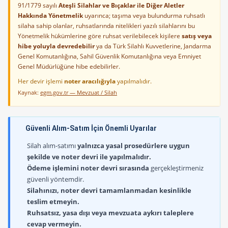
91/1779 sayılı
Ateşli Silahlar ve Bıçaklar ile Diğer Aletler
Hakkında Yönetmelik
uyarınca; taşıma veya bulundurma ruhsatlı
silaha sahip olanlar, ruhsatlarında nitelikleri yazılı silahlarını bu
Yönetmelik hükümlerine göre ruhsat verilebilecek kişilere
satış veya
hibe yoluyla devredebilir
ya da Türk Silahlı Kuvvetlerine, Jandarma
Genel Komutanlığına, Sahil Güvenlik Komutanlığına veya Emniyet
Genel Müdürlüğüne hibe edebilirler.
Her devir işlemi
noter aracılığıyla
yapılmalıdır.
Kaynak:
egm.gov.tr — Mevzuat / Silah
Güvenli Alım-Satım İçin Önemli Uyarılar
Silah alım-satımı
yalnızca yasal prosedürlere uygun
şekilde ve noter devri ile yapılmalıdır.
Ödeme işlemini noter devri sırasında
gerçekleştirmeniz
güvenli yöntemdir.
Silahınızı, noter devri tamamlanmadan kesinlikle
teslim etmeyin.
Ruhsatsız, yasa dışı veya mevzuata aykırı taleplere
cevap vermeyin.