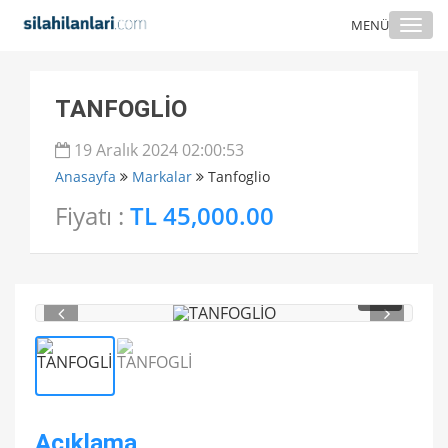
Togg
MENÜ
navi
TANFOGLİO
19 Aralık 2024 02:00:53
Anasayfa
Markalar
Tanfoglio
Fiyatı :
TL 45,000.00
1
/ 2
Açıklama