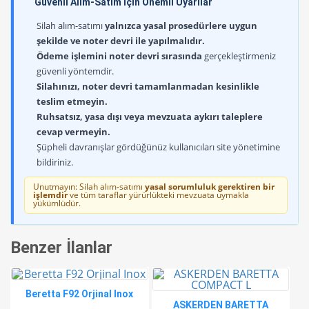
Güvenli Alım-Satım İçin Önemli Uyarılar
Silah alım-satımı
yalnızca yasal prosedürlere uygun
şekilde ve noter devri ile yapılmalıdır.
Ödeme işlemini noter devri sırasında
gerçekleştirmeniz
güvenli yöntemdir.
Silahınızı, noter devri tamamlanmadan kesinlikle
teslim etmeyin.
Ruhsatsız, yasa dışı veya mevzuata aykırı taleplere
cevap vermeyin.
Şüpheli davranışlar gördüğünüz kullanıcıları site yönetimine
bildiriniz.
Unutmayın: Silah alım-satımı
yasal sorumluluk gerektiren bir
işlemdir
ve tüm taraflar yürürlükteki mevzuata uymakla
yükümlüdür.
Benzer İlanlar
Beretta F92 Orjinal Inox
ASKERDEN BARETTA