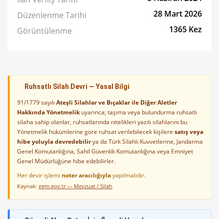
28 Mart 2026
Düzenlenme Tarihi
1365 Kez
Görüntülenme
Ruhsatlı Silah Devri — Yasal Bilgi
91/1779 sayılı
Ateşli Silahlar ve Bıçaklar ile Diğer Aletler
Hakkında Yönetmelik
uyarınca; taşıma veya bulundurma ruhsatlı
silaha sahip olanlar, ruhsatlarında nitelikleri yazılı silahlarını bu
Yönetmelik hükümlerine göre ruhsat verilebilecek kişilere
satış veya
hibe yoluyla devredebilir
ya da Türk Silahlı Kuvvetlerine, Jandarma
Genel Komutanlığına, Sahil Güvenlik Komutanlığına veya Emniyet
Genel Müdürlüğüne hibe edebilirler.
Her devir işlemi
noter aracılığıyla
yapılmalıdır.
Kaynak:
egm.gov.tr — Mevzuat / Silah