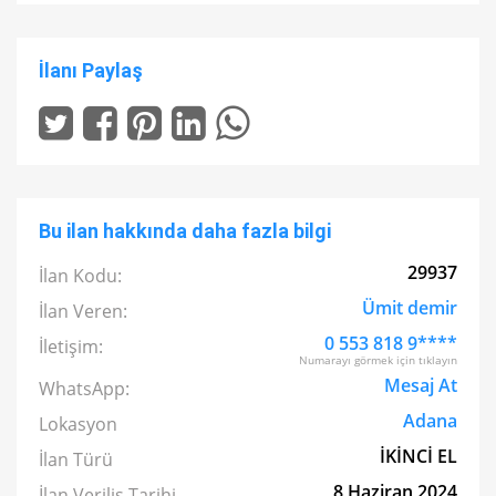
İlanı Paylaş
Bu ilan hakkında daha fazla bilgi
29937
İlan Kodu:
Ümit demir
İlan Veren:
0 553 818 9****
İletişim:
Numarayı görmek için tıklayın
Mesaj At
WhatsApp:
Adana
Lokasyon
İKİNCİ EL
İlan Türü
8 Haziran 2024
İlan Veriliş Tarihi