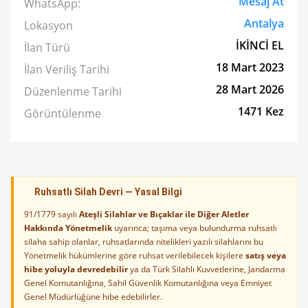
Mesaj At
WhatsApp:
Antalya
Lokasyon
İKİNCİ EL
İlan Türü
18 Mart 2023
İlan Veriliş Tarihi
28 Mart 2026
Düzenlenme Tarihi
1471 Kez
Görüntülenme
Ruhsatlı Silah Devri — Yasal Bilgi
91/1779 sayılı
Ateşli Silahlar ve Bıçaklar ile Diğer Aletler
Hakkında Yönetmelik
uyarınca; taşıma veya bulundurma ruhsatlı
silaha sahip olanlar, ruhsatlarında nitelikleri yazılı silahlarını bu
Yönetmelik hükümlerine göre ruhsat verilebilecek kişilere
satış veya
hibe yoluyla devredebilir
ya da Türk Silahlı Kuvvetlerine, Jandarma
Genel Komutanlığına, Sahil Güvenlik Komutanlığına veya Emniyet
Genel Müdürlüğüne hibe edebilirler.