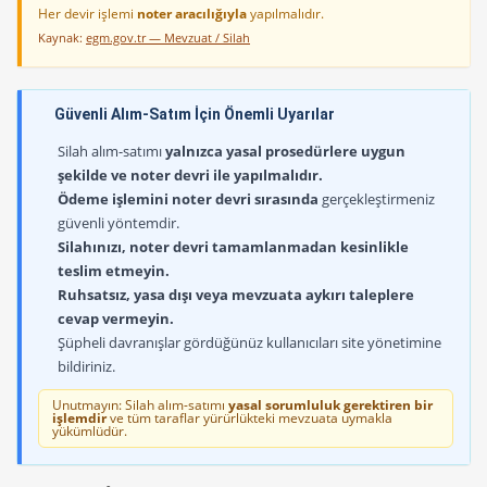
Her devir işlemi
noter aracılığıyla
yapılmalıdır.
Kaynak:
egm.gov.tr — Mevzuat / Silah
Güvenli Alım-Satım İçin Önemli Uyarılar
Silah alım-satımı
yalnızca yasal prosedürlere uygun
şekilde ve noter devri ile yapılmalıdır.
Ödeme işlemini noter devri sırasında
gerçekleştirmeniz
güvenli yöntemdir.
Silahınızı, noter devri tamamlanmadan kesinlikle
teslim etmeyin.
Ruhsatsız, yasa dışı veya mevzuata aykırı taleplere
cevap vermeyin.
Şüpheli davranışlar gördüğünüz kullanıcıları site yönetimine
bildiriniz.
Unutmayın: Silah alım-satımı
yasal sorumluluk gerektiren bir
işlemdir
ve tüm taraflar yürürlükteki mevzuata uymakla
yükümlüdür.