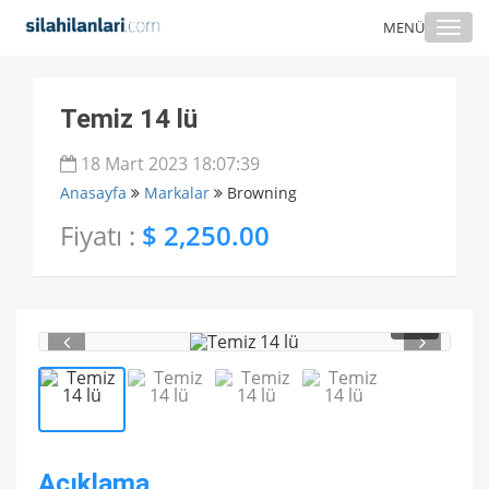
Togg
MENÜ
navi
Temiz 14 lü
18 Mart 2023 18:07:39
Anasayfa
Markalar
Browning
Fiyatı :
$ 2,250.00
1
/ 4
Açıklama