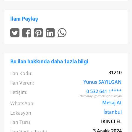
İlanı Paylaş
Bu ilan hakkında daha fazla bilgi
31210
İlan Kodu:
Yunus SAYILGAN
İlan Veren:
0 532 641 1****
İletişim:
Numarayı görmek için tıklayın
Mesaj At
WhatsApp:
İstanbul
Lokasyon
İKİNCİ EL
İlan Türü
3 Aralık 2024
İlan Veriliş Tarihi