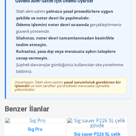
Güvenli Alım-Satım İçin Önemli Uyarılar
Silah alım-satımı
yalnızca yasal prosedürlere uygun
şekilde ve noter devri ile yapılmalıdır.
Ödeme işlemini noter devri sırasında
gerçekleştirmeniz
güvenli yöntemdir.
Silahınızı, noter devri tamamlanmadan kesinlikle
teslim etmeyin.
Ruhsatsız, yasa dışı veya mevzuata aykırı taleplere
cevap vermeyin.
Şüpheli davranışlar gördüğünüz kullanıcıları site yönetimine
bildiriniz.
Unutmayın: Silah alım-satımı
yasal sorumluluk gerektiren bir
işlemdir
ve tüm taraflar yürürlükteki mevzuata uymakla
yükümlüdür.
Benzer İlanlar
Sıg Pro
Sig sauer P226 SL çelik