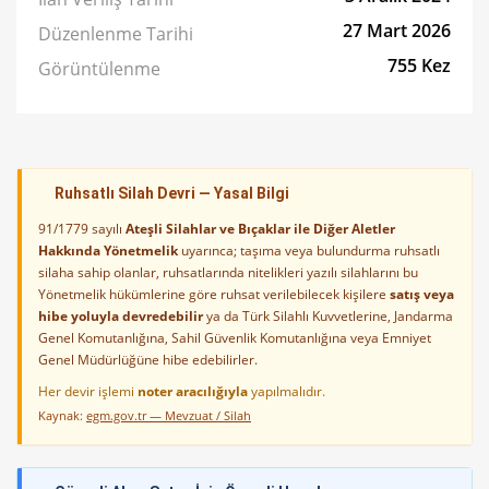
27 Mart 2026
Düzenlenme Tarihi
755 Kez
Görüntülenme
Ruhsatlı Silah Devri — Yasal Bilgi
91/1779 sayılı
Ateşli Silahlar ve Bıçaklar ile Diğer Aletler
Hakkında Yönetmelik
uyarınca; taşıma veya bulundurma ruhsatlı
silaha sahip olanlar, ruhsatlarında nitelikleri yazılı silahlarını bu
Yönetmelik hükümlerine göre ruhsat verilebilecek kişilere
satış veya
hibe yoluyla devredebilir
ya da Türk Silahlı Kuvvetlerine, Jandarma
Genel Komutanlığına, Sahil Güvenlik Komutanlığına veya Emniyet
Genel Müdürlüğüne hibe edebilirler.
Her devir işlemi
noter aracılığıyla
yapılmalıdır.
Kaynak:
egm.gov.tr — Mevzuat / Silah