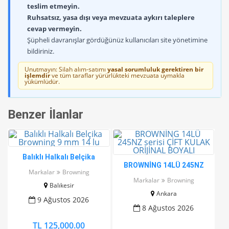
teslim etmeyin.
Ruhsatsız, yasa dışı veya mevzuata aykırı taleplere
cevap vermeyin.
Şüpheli davranışlar gördüğünüz kullanıcıları site yönetimine
bildiriniz.
Unutmayın: Silah alım-satımı
yasal sorumluluk gerektiren bir
işlemdir
ve tüm taraflar yürürlükteki mevzuata uymakla
yükümlüdür.
Benzer İlanlar
Balıklı Halkalı Belçika
BROWNİNG 14LÜ 245NZ
Browning 9 mm 14 lu
Markalar
Browning
serisi ÇİFT KULAK ORİJİNAL
Markalar
Browning
Balıkesir
BOYALI
Ankara
9 Ağustos 2026
8 Ağustos 2026
TL 125,000.00