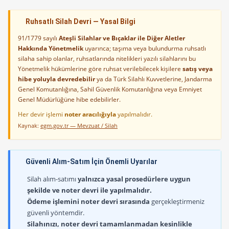
Ruhsatlı Silah Devri — Yasal Bilgi
91/1779 sayılı
Ateşli Silahlar ve Bıçaklar ile Diğer Aletler
Hakkında Yönetmelik
uyarınca; taşıma veya bulundurma ruhsatlı
silaha sahip olanlar, ruhsatlarında nitelikleri yazılı silahlarını bu
Yönetmelik hükümlerine göre ruhsat verilebilecek kişilere
satış veya
hibe yoluyla devredebilir
ya da Türk Silahlı Kuvvetlerine, Jandarma
Genel Komutanlığına, Sahil Güvenlik Komutanlığına veya Emniyet
Genel Müdürlüğüne hibe edebilirler.
Her devir işlemi
noter aracılığıyla
yapılmalıdır.
Kaynak:
egm.gov.tr — Mevzuat / Silah
Güvenli Alım-Satım İçin Önemli Uyarılar
Silah alım-satımı
yalnızca yasal prosedürlere uygun
şekilde ve noter devri ile yapılmalıdır.
Ödeme işlemini noter devri sırasında
gerçekleştirmeniz
güvenli yöntemdir.
Silahınızı, noter devri tamamlanmadan kesinlikle