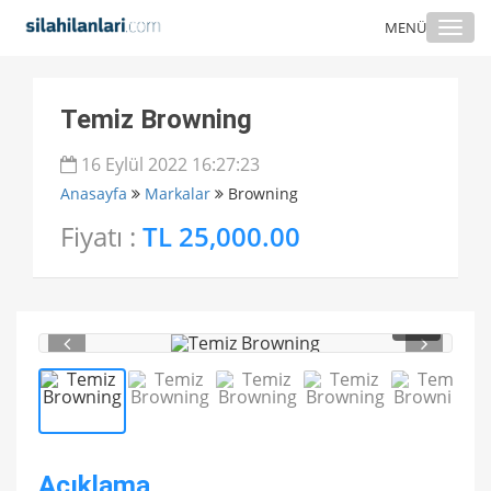
Togg
MENÜ
navi
Temiz Browning
16 Eylül 2022 16:27:23
Anasayfa
Markalar
Browning
Fiyatı :
TL 25,000.00
1
/ 5
Açıklama