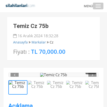
Togg
MENÜ
navi
Temiz Cz 75b
16 Aralık 2024 18:32:28
Anasayfa
Markalar
Cz
Fiyatı :
TL 70,000.00
1
/ 5
Açıklama