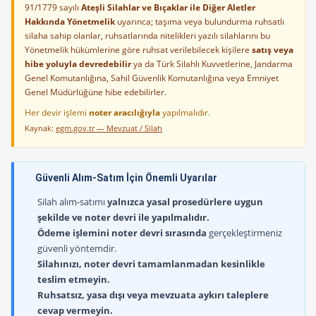
91/1779 sayılı
Ateşli Silahlar ve Bıçaklar ile Diğer Aletler
Hakkında Yönetmelik
uyarınca; taşıma veya bulundurma ruhsatlı
silaha sahip olanlar, ruhsatlarında nitelikleri yazılı silahlarını bu
Yönetmelik hükümlerine göre ruhsat verilebilecek kişilere
satış veya
hibe yoluyla devredebilir
ya da Türk Silahlı Kuvvetlerine, Jandarma
Genel Komutanlığına, Sahil Güvenlik Komutanlığına veya Emniyet
Genel Müdürlüğüne hibe edebilirler.
Her devir işlemi
noter aracılığıyla
yapılmalıdır.
Kaynak:
egm.gov.tr — Mevzuat / Silah
Güvenli Alım-Satım İçin Önemli Uyarılar
Silah alım-satımı
yalnızca yasal prosedürlere uygun
şekilde ve noter devri ile yapılmalıdır.
Ödeme işlemini noter devri sırasında
gerçekleştirmeniz
güvenli yöntemdir.
Silahınızı, noter devri tamamlanmadan kesinlikle
teslim etmeyin.
Ruhsatsız, yasa dışı veya mevzuata aykırı taleplere
cevap vermeyin.