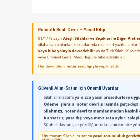
Ruhsatlı Silah Devri — Yasal Bilgi
91/1779 sayılı
Ateşli Silahlar ve Bıçaklar ile Diğer Alet
silaha sahip olanlar, ruhsatlarında nitelikleri yazılı silahl
veya hibe yoluyla devredebilir
ya da Türk Silahlı Kuvvet
veya Emniyet Genel Müdürlüğüne hibe edebilirler.
Her devir işlemi
noter aracılığıyla
yapılmalıdır.
Güvenli Alım-Satım İçin Önemli Uyarılar
Silah alım-satımı
yalnızca yasal prosedürlere uygun
Ödeme işlemini noter devri sırasında
gerçekleşti
Silahınızı, noter devri tamamlanmadan kesinli
Ruhsatsız, yasa dışı veya mevzuata aykırı talep
Şüpheli davranışlar gördüğünüz kullanıcıları site yöne
Unutmayın: Silah alım-satımı
yasal sorumluluk gerektir
yükümlüdür.