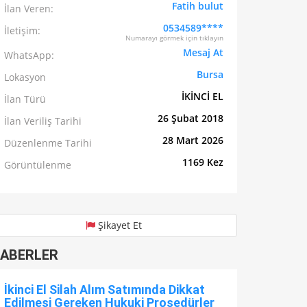
Fatih bulut
İlan Veren:
0534589****
İletişim:
Numarayı görmek için tıklayın
Mesaj At
WhatsApp:
Bursa
Lokasyon
İKİNCİ EL
İlan Türü
26 Şubat 2018
İlan Veriliş Tarihi
28 Mart 2026
Düzenlenme Tarihi
1169 Kez
Görüntülenme
Şikayet Et
ABERLER
İkinci El Silah Alım Satımında Dikkat
Edilmesi Gereken Hukuki Prosedürler