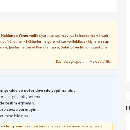
ler Hakkında Yönetmelik
uyarınca; taşıma veya bulundurma ruhsatlı
arını bu Yönetmelik hükümlerine göre ruhsat verilebilecek kişilere
satış
lerine, Jandarma Genel Komutanlığına, Sahil Güvenlik Komutanlığına
Kaynak:
egm.gov.tr — Mevzuat / Silah
 şekilde ve noter devri ile yapılmalıdır.
rmeniz güvenli yöntemdir.
kle teslim etmeyin.
H
lere cevap vermeyin.
timine bildiriniz.
en bir işlemdir
ve tüm taraflar yürürlükteki mevzuata uymakla