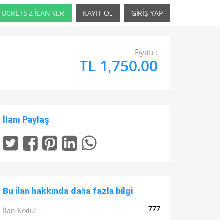
ÜCRETSİZ İLAN VER
KAYIT OL
GİRİŞ YAP
Fiyatı :
TL 1,750.00
İlanı Paylaş
Bu ilan hakkında daha fazla bilgi
777
İlan Kodu: