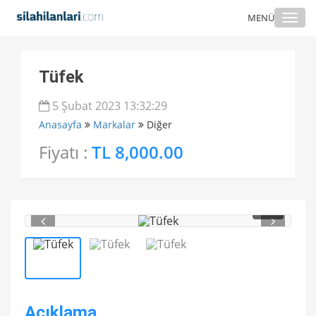
Togg
MENÜ
navi
Tüfek
5 Şubat 2023 13:32:29
Anasayfa
Markalar
Diğer
Fiyatı :
TL 8,000.00
1
/ 3
Açıklama