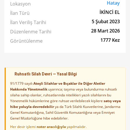
Hatay
Lokasyon
İKİNCİ EL
İlan Türü
5 Şubat 2023
İlan Veriliş Tarihi
28 Mart 2026
Düzenlenme Tarihi
1777 Kez
Görüntülenme
Ruhsatlı Silah Devri — Yasal Bilgi
91/1779 sayılı
Ateşli Silahlar ve Bıçaklar ile Diğer Aletler
Hakkında Yönetmelik
uyarınca; taşıma veya bulundurma ruhsatlı
silaha sahip olanlar, ruhsatlarında nitelikleri yazılı silahlarını bu
Yönetmelik hükümlerine göre ruhsat verilebilecek kişilere
satış veya
hibe yoluyla devredebilir
ya da Türk Silahlı Kuvvetlerine, Jandarma
Genel Komutanlığına, Sahil Güvenlik Komutanlığına veya Emniyet
Genel Müdürlüğüne hibe edebilirler.
Her devir işlemi
noter aracılığıyla
yapılmalıdır.