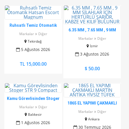
Ruhsatlı Temiz Otomatik
6.35 MM , 7.65 MM , 9 MM
Hatsan Escort Magnum
Markalar
Diğer
SİLAHLAR İÇİN HERTÜRLÜ
Markalar
Diğer
Tekirdağ
ŞARJÖR, KABZE VE KILIF
İzmir
BULUNUR
5 Ağustos 2026
3 Ağustos 2026
TL 15,000.00
$ 50.00
Kamu Görevlisinden Stoger
1865 EL YAPIMI ÇAKMAKLI
STR 9 Compact
Markalar
Diğer
MARTİN ANTİKA YİVSİZ
Markalar
Diğer
Balıkesir
TÜFEK
Ankara
1 Ağustos 2026
30 Temmuz 2026