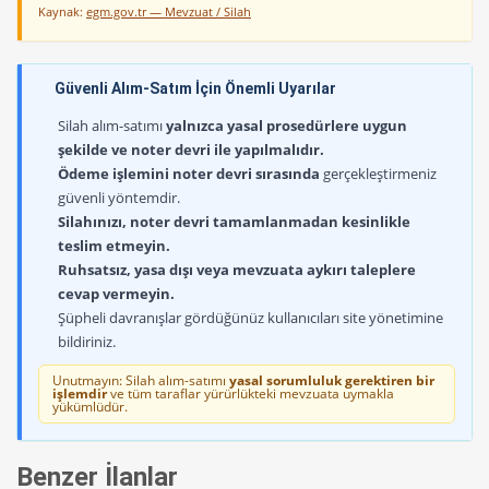
Kaynak:
egm.gov.tr — Mevzuat / Silah
Güvenli Alım-Satım İçin Önemli Uyarılar
Silah alım-satımı
yalnızca yasal prosedürlere uygun
şekilde ve noter devri ile yapılmalıdır.
Ödeme işlemini noter devri sırasında
gerçekleştirmeniz
güvenli yöntemdir.
Silahınızı, noter devri tamamlanmadan kesinlikle
teslim etmeyin.
Ruhsatsız, yasa dışı veya mevzuata aykırı taleplere
cevap vermeyin.
Şüpheli davranışlar gördüğünüz kullanıcıları site yönetimine
bildiriniz.
Unutmayın: Silah alım-satımı
yasal sorumluluk gerektiren bir
işlemdir
ve tüm taraflar yürürlükteki mevzuata uymakla
yükümlüdür.
Benzer İlanlar