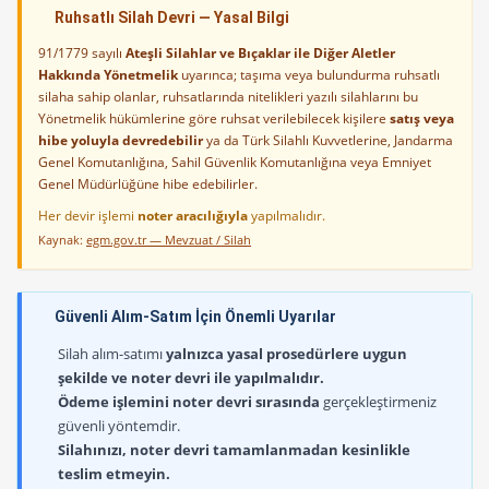
Ruhsatlı Silah Devri — Yasal Bilgi
91/1779 sayılı
Ateşli Silahlar ve Bıçaklar ile Diğer Aletler
Hakkında Yönetmelik
uyarınca; taşıma veya bulundurma ruhsatlı
silaha sahip olanlar, ruhsatlarında nitelikleri yazılı silahlarını bu
Yönetmelik hükümlerine göre ruhsat verilebilecek kişilere
satış veya
hibe yoluyla devredebilir
ya da Türk Silahlı Kuvvetlerine, Jandarma
Genel Komutanlığına, Sahil Güvenlik Komutanlığına veya Emniyet
Genel Müdürlüğüne hibe edebilirler.
Her devir işlemi
noter aracılığıyla
yapılmalıdır.
Kaynak:
egm.gov.tr — Mevzuat / Silah
Güvenli Alım-Satım İçin Önemli Uyarılar
Silah alım-satımı
yalnızca yasal prosedürlere uygun
şekilde ve noter devri ile yapılmalıdır.
Ödeme işlemini noter devri sırasında
gerçekleştirmeniz
güvenli yöntemdir.
Silahınızı, noter devri tamamlanmadan kesinlikle
teslim etmeyin.