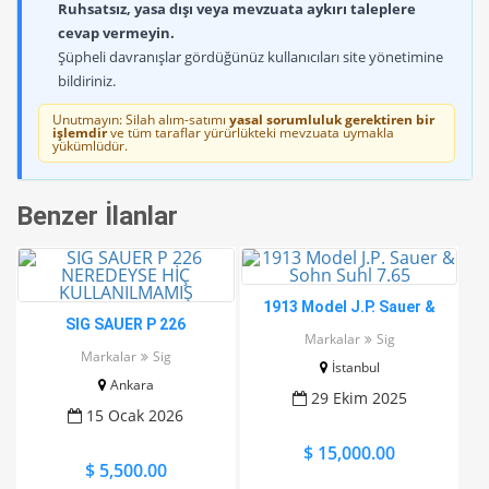
Ruhsatsız, yasa dışı veya mevzuata aykırı taleplere
cevap vermeyin.
Şüpheli davranışlar gördüğünüz kullanıcıları site yönetimine
bildiriniz.
Unutmayın: Silah alım-satımı
yasal sorumluluk gerektiren bir
işlemdir
ve tüm taraflar yürürlükteki mevzuata uymakla
yükümlüdür.
Benzer İlanlar
1913 Model J.P. Sauer &
SIG SAUER P 226
Sohn Suhl 7.65
Markalar
Sig
NEREDEYSE HİÇ
Markalar
Sig
İstanbul
KULLANILMAMIŞ
Ankara
29 Ekim 2025
15 Ocak 2026
$ 15,000.00
$ 5,500.00